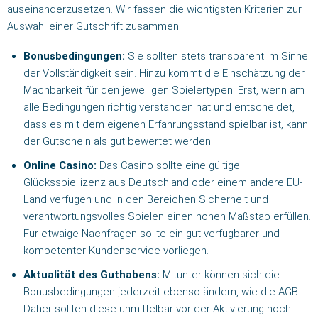
auseinanderzusetzen. Wir fassen die wichtigsten Kriterien zur
Auswahl einer Gutschrift zusammen.
Bonusbedingungen:
Sie sollten stets transparent im Sinne
der Vollständigkeit sein. Hinzu kommt die Einschätzung der
Machbarkeit für den jeweiligen Spielertypen. Erst, wenn am
alle Bedingungen richtig verstanden hat und entscheidet,
dass es mit dem eigenen Erfahrungsstand spielbar ist, kann
der Gutschein als gut bewertet werden.
Online Casino:
Das Casino sollte eine gültige
Glücksspiellizenz aus Deutschland oder einem andere EU-
Land verfügen und in den Bereichen Sicherheit und
verantwortungsvolles Spielen einen hohen Maßstab erfüllen.
Für etwaige Nachfragen sollte ein gut verfügbarer und
kompetenter Kundenservice vorliegen.
Aktualität des Guthabens:
Mitunter können sich die
Bonusbedingungen jederzeit ebenso ändern, wie die AGB.
Daher sollten diese unmittelbar vor der Aktivierung noch