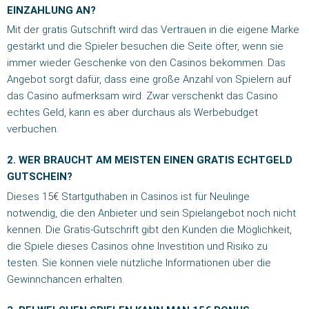
EINZAHLUNG AN?
Mit der gratis Gutschrift wird das Vertrauen in die eigene Marke
gestärkt und die Spieler besuchen die Seite öfter, wenn sie
immer wieder Geschenke von den Casinos bekommen. Das
Angebot sorgt dafür, dass eine große Anzahl von Spielern auf
das Casino aufmerksam wird. Zwar verschenkt das Casino
echtes Geld, kann es aber durchaus als Werbebudget
verbuchen.
2. WER BRAUCHT AM MEISTEN EINEN GRATIS ECHTGELD
GUTSCHEIN?
Dieses 15€ Startguthaben in Casinos ist für Neulinge
notwendig, die den Anbieter und sein Spielangebot noch nicht
kennen. Die Gratis-Gutschrift gibt den Kunden die Möglichkeit,
die Spiele dieses Casinos ohne Investition und Risiko zu
testen. Sie können viele nützliche Informationen über die
Gewinnchancen erhalten.