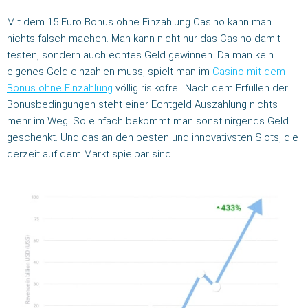
Mit dem 15 Euro Bonus ohne Einzahlung Casino kann man
nichts falsch machen. Man kann nicht nur das Casino damit
testen, sondern auch echtes Geld gewinnen. Da man kein
eigenes Geld einzahlen muss, spielt man im
Casino mit dem
Bonus ohne Einzahlung
völlig risikofrei. Nach dem Erfüllen der
Bonusbedingungen steht einer Echtgeld Auszahlung nichts
mehr im Weg. So einfach bekommt man sonst nirgends Geld
geschenkt. Und das an den besten und innovativsten Slots, die
derzeit auf dem Markt spielbar sind.