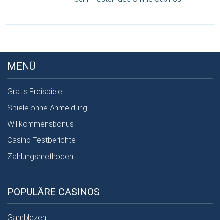
MENÜ
Gratis Freispiele
Spiele ohne Anmeldung
Willkommensbonus
Casino Testberichte
Zahlungsmethoden
POPULÄRE CASINOS
Gamblezen