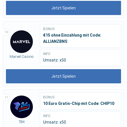
Jetzt Spielen
10
€15 ohne Einzahlung mit Code:
ALLIANZBNS
Marvel Casino
Umsatz: x50
Jetzt Spielen
11
10 Euro Gratis-Chip mit Code: CHIP10
7Bit
Umsatz: x50