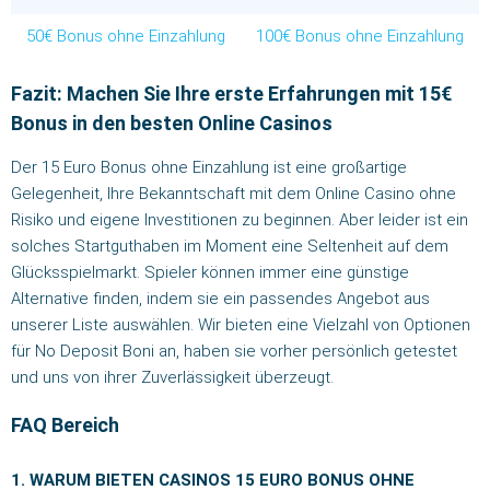
50€ Bonus ohne Einzahlung
100€ Bonus ohne Einzahlung
Fazit: Machen Sie Ihre erste Erfahrungen mit 15€
Bonus in den besten Online Casinos
Der 15 Euro Bonus ohne Einzahlung ist eine großartige
Gelegenheit, Ihre Bekanntschaft mit dem Online Casino ohne
Risiko und eigene Investitionen zu beginnen. Aber leider ist ein
solches Startguthaben im Moment eine Seltenheit auf dem
Glücksspielmarkt. Spieler können immer eine günstige
Alternative finden, indem sie ein passendes Angebot aus
unserer Liste auswählen. Wir bieten eine Vielzahl von Optionen
für No Deposit Boni an, haben sie vorher persönlich getestet
und uns von ihrer Zuverlässigkeit überzeugt.
FAQ Bereich
1. WARUM BIETEN CASINOS 15 EURO BONUS OHNE