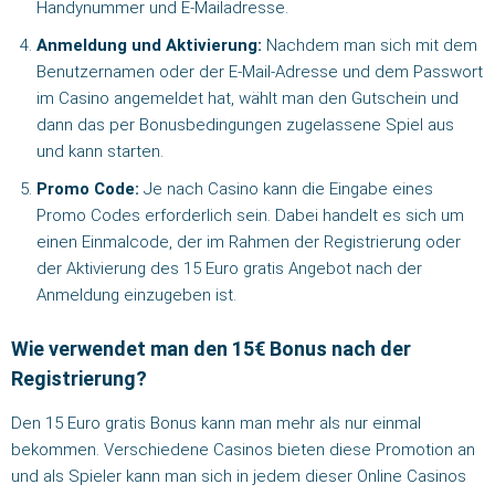
Handynummer und E-Mailadresse.
Anmeldung und Aktivierung:
Nachdem man sich mit dem
Benutzernamen oder der E-Mail-Adresse und dem Passwort
im Casino angemeldet hat, wählt man den Gutschein und
dann das per Bonusbedingungen zugelassene Spiel aus
und kann starten.
Promo Code:
Je nach Casino kann die Eingabe eines
Promo Codes erforderlich sein. Dabei handelt es sich um
einen Einmalcode, der im Rahmen der Registrierung oder
der Aktivierung des 15 Euro gratis Angebot nach der
Anmeldung einzugeben ist.
Wie verwendet man den 15€ Bonus nach der
Registrierung?
Den 15 Euro gratis Bonus kann man mehr als nur einmal
bekommen. Verschiedene Casinos bieten diese Promotion an
und als Spieler kann man sich in jedem dieser Online Casinos