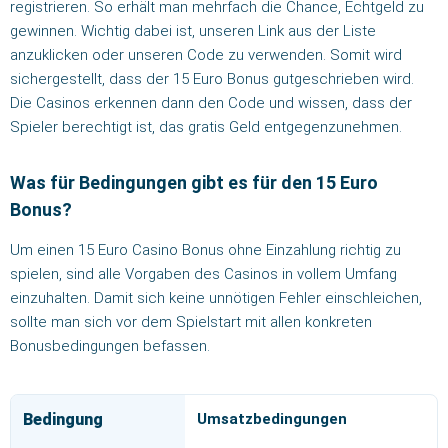
registrieren. So erhält man mehrfach die Chance, Echtgeld zu
gewinnen. Wichtig dabei ist, unseren Link aus der Liste
anzuklicken oder unseren Code zu verwenden. Somit wird
sichergestellt, dass der 15 Euro Bonus gutgeschrieben wird.
Die Casinos erkennen dann den Code und wissen, dass der
Spieler berechtigt ist, das gratis Geld entgegenzunehmen.
Was für Bedingungen gibt es für den 15 Euro
Bonus?
Um einen 15 Euro Casino Bonus ohne Einzahlung richtig zu
spielen, sind alle Vorgaben des Casinos in vollem Umfang
einzuhalten. Damit sich keine unnötigen Fehler einschleichen,
sollte man sich vor dem Spielstart mit allen konkreten
Bonusbedingungen befassen.
Umsatzbedingungen
Wolf.io