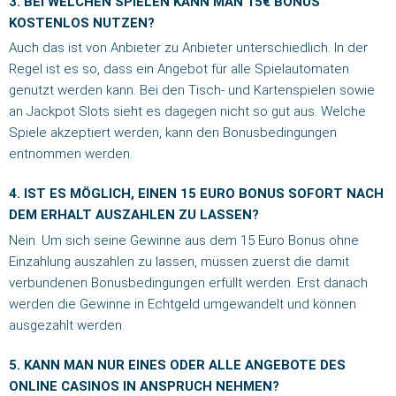
3. BEI WELCHEN SPIELEN KANN MAN 15€ BONUS
KOSTENLOS NUTZEN?
Auch das ist von Anbieter zu Anbieter unterschiedlich. In der
Regel ist es so, dass ein Angebot für alle Spielautomaten
genutzt werden kann. Bei den Tisch- und Kartenspielen sowie
an Jackpot Slots sieht es dagegen nicht so gut aus. Welche
Spiele akzeptiert werden, kann den Bonusbedingungen
entnommen werden.
4. IST ES MÖGLICH, EINEN 15 EURO BONUS SOFORT NACH
DEM ERHALT AUSZAHLEN ZU LASSEN?
Nein. Um sich seine Gewinne aus dem 15 Euro Bonus ohne
Einzahlung auszahlen zu lassen, müssen zuerst die damit
verbundenen Bonusbedingungen erfüllt werden. Erst danach
werden die Gewinne in Echtgeld umgewandelt und können
ausgezahlt werden.
5. KANN MAN NUR EINES ODER ALLE ANGEBOTE DES
ONLINE CASINOS IN ANSPRUCH NEHMEN?