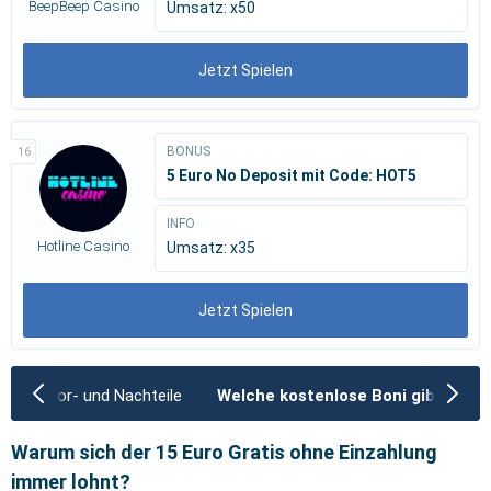
BeepBeep Casino
Umsatz: x50
Jetzt Spielen
16
5 Euro No Deposit mit Code: HOT5
Hotline Casino
Umsatz: x35
Jetzt Spielen
hl
Vor- und Nachteile
Welche kostenlose Boni gibt es noch bei uns?
Warum sich der 15 Euro Gratis ohne Einzahlung
immer lohnt?