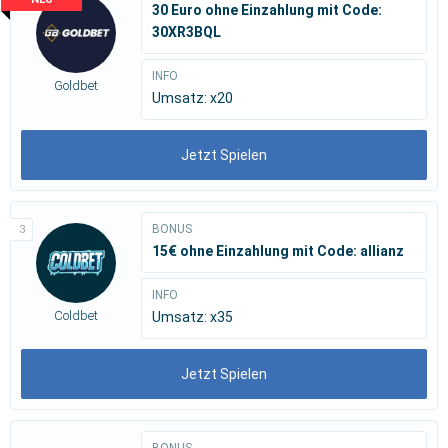
30 Euro ohne Einzahlung mit Code:
30XR3BQL
Goldbet
Umsatz: x20
Jetzt Spielen
3
15€ ohne Einzahlung mit Code: allianz
Coldbet
Umsatz: x35
Jetzt Spielen