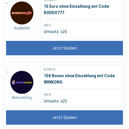
4
15 Euro ohne Einzahlung mit Code:
RODEO777
RodeoSlot
Umsatz: x25
Jetzt Spielen
5
15€ Bonus ohne Einzahlung mit Code:
WINKONG
BonusKong
Umsatz: x25
Jetzt Spielen