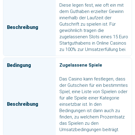
Diese legen fest, wie oft ein mit
20 FS bei Anmeldung +
dem Guthaben erzielter Gewinn
400% bis zu 8.700€ und 300 FS
innerhalb der Laufzeit der
Gutschrift zu spielen ist. Für
gewöhnlich tragen die
zugelassenen Slots eines 15 Euro
Startguthabens in Online Casinos
zu 100% zur Umsatzerfüllung bei.
Zugelassene Spiele
Bonus beanspruchen
Das Casino kann festlegen, dass
der Gutschein für ein bestimmtes
Begrenzt verfügbar!
Spiel, eine Liste von Spielen oder
für alle Spiele einer Kategorie
einsetzbar ist. In den
Bedingungen ist dann auch zu
finden, zu welchem Prozentsatz
das Spielen zu den
Umsatzbedingungen beiträgt.