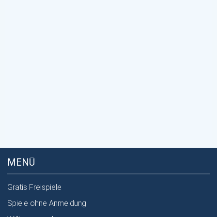
MENÜ
Gratis Freispiele
Spiele ohne Anmeldung