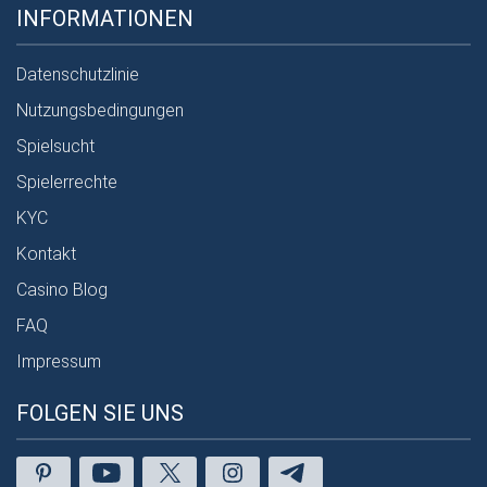
INFORMATIONEN
Datenschutzlinie
Nutzungsbedingungen
Spielsucht
Spielerrechte
KYC
Kontakt
Casino Blog
FAQ
Impressum
FOLGEN SIE UNS