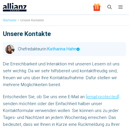
Search
Skip
Startseite
/
Unsere Kontakte
Menü
to
content
Unsere Kontakte
Katharina Hahn
Chefredakteurin:
Die Erreichbarkeit und Interaktion mit unseren Lesern ist uns
sehr wichtig. Da wir sehr hilfsbereit und kontaktfreudig sind,
freuen wir uns über Ihre Kontaktaufnahme. Dafür stellen wir
mehrere Möglichkeiten bereit.
Entscheiden Sie, ob Sie uns eine E-Mail an
[email protected]
senden möchten oder der Einfachheit halber unser
Kontaktformular verwenden wollen. Sie können uns zu jeder
Tages- und Nachtzeit an jedem Wochentag erreichen. Das
bedeutet, dass wir Ihnen in Kürze eine Rückmeldung zu Ihrer