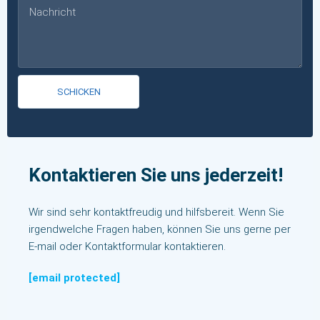
SCHICKEN
Kontaktieren Sie uns jederzeit!
Wir sind sehr kontaktfreudig und hilfsbereit. Wenn Sie
irgendwelche Fragen haben, können Sie uns gerne per
E-mail oder Kontaktformular kontaktieren.
[email protected]