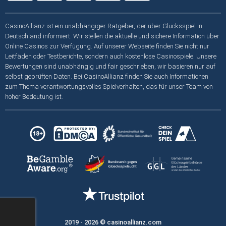
CasinoAllianz ist ein unabhängiger Ratgeber, der über Glücksspiel in
Deutschland informiert. Wir stellen die aktuelle und sichere Information über
Online Casinos zur Verfügung. Auf unserer Webseite finden Sie nicht nur
Leitfäden oder Testberichte, sondern auch kostenlose Casinospiele. Unsere
Bewertungen sind unabhängig und fair geschrieben, wir basieren nur auf
selbst geprüften Daten. Bei CasinoAllianz finden Sie auch Informationen
zum Thema verantwortungsvolles Spielverhalten, das für unser Team von
hoher Bedeutung ist.
2019 - 2026 © casinoallianz.com