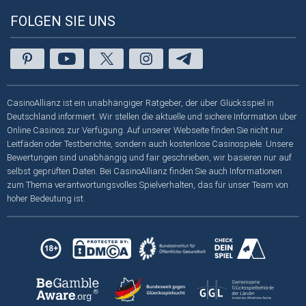
FOLGEN SIE UNS
CasinoAllianz ist ein unabhängiger Ratgeber, der über Glücksspiel in
Deutschland informiert. Wir stellen die aktuelle und sichere Information über
Online Casinos zur Verfügung. Auf unserer Webseite finden Sie nicht nur
Leitfäden oder Testberichte, sondern auch kostenlose Casinospiele. Unsere
Bewertungen sind unabhängig und fair geschrieben, wir basieren nur auf
selbst geprüften Daten. Bei CasinoAllianz finden Sie auch Informationen
zum Thema verantwortungsvolles Spielverhalten, das für unser Team von
hoher Bedeutung ist.