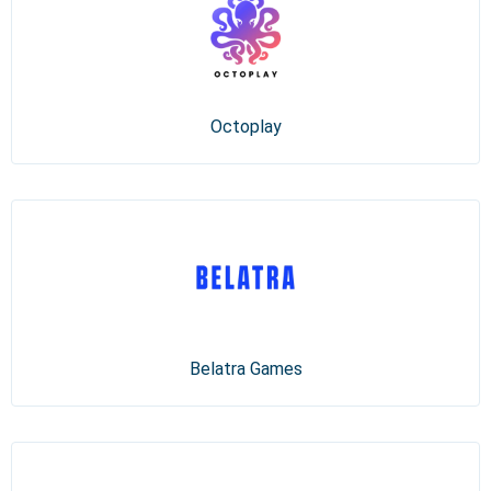
Octoplay
Belatra Games