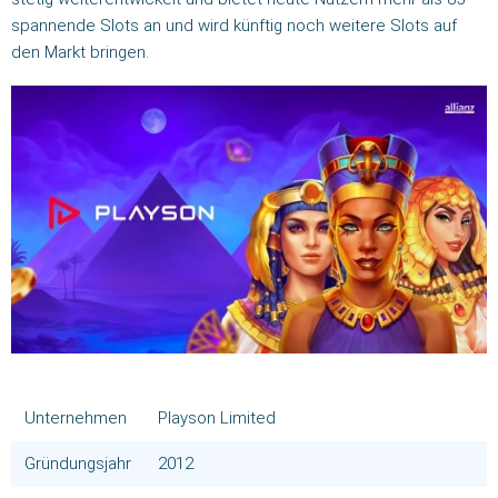
spannende Slots an und wird künftig noch weitere Slots auf
den Markt bringen.
Unternehmen
Playson Limited
Gründungsjahr
2012