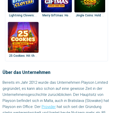
L
ightning Clovers: Hit the Bonus
M
erry Giftmas: Hold and Win
J
ingle Coins: Hold and Win
2
5 Cookies: Hit the Bonus
Über das Unternehmen
Bereits im Jahr 2012 wurde das Unternehmen Playson Limited
gegründet, es kann also schon auf eine gewisse Zeit in der
Unternehmensgeschichte zurückblicken. Der Hauptsitz von
Playson befindet sich in Malta, auch in Bratislava (Slowakei) hat
Playson ein Office. Der
Provider
hat sich seit der Gründung
stetig weiterentwickelt und bietet heute Nutzern mehr als 85