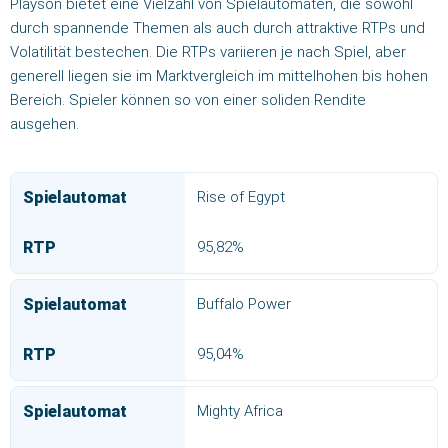
Playson bietet eine Vielzahl von Spielautomaten, die sowohl
durch spannende Themen als auch durch attraktive RTPs und
Volatilität bestechen. Die RTPs variieren je nach Spiel, aber
generell liegen sie im Marktvergleich im mittelhohen bis hohen
Bereich. Spieler können so von einer soliden Rendite
ausgehen.
Rise of Egypt
95,82%
Buffalo Power
95,04%
Mighty Africa