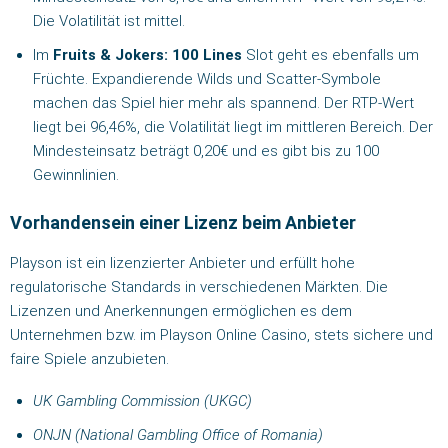
Die Volatilität ist mittel.
Im
Fruits & Jokers: 100 Lines
Slot geht es ebenfalls um
Früchte. Expandierende Wilds und Scatter-Symbole
machen das Spiel hier mehr als spannend. Der RTP-Wert
liegt bei 96,46%, die Volatilität liegt im mittleren Bereich. Der
Mindesteinsatz beträgt 0,20€ und es gibt bis zu 100
Gewinnlinien.
Vorhandensein einer Lizenz beim Anbieter
Playson ist ein lizenzierter Anbieter und erfüllt hohe
regulatorische Standards in verschiedenen Märkten. Die
Lizenzen und Anerkennungen ermöglichen es dem
Unternehmen bzw. im Playson Online Casino, stets sichere und
faire Spiele anzubieten.
UK Gambling Commission (UKGC)
ONJN (National Gambling Office of Romania)