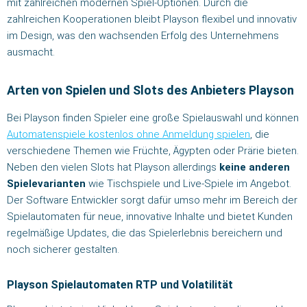
mit zahlreichen modernen Spiel-Optionen. Durch die
zahlreichen Kooperationen bleibt Playson flexibel und innovativ
im Design, was den wachsenden Erfolg des Unternehmens
ausmacht.
Arten von Spielen und Slots des Anbieters Playson
Bei Playson finden Spieler eine große Spielauswahl und können
Automatenspiele kostenlos ohne Anmeldung spielen
, die
verschiedene Themen wie Früchte, Ägypten oder Prärie bieten.
Neben den vielen Slots hat Playson allerdings
keine anderen
Spielevarianten
wie Tischspiele und Live-Spiele im Angebot.
Der Software Entwickler sorgt dafür umso mehr im Bereich der
Spielautomaten für neue, innovative Inhalte und bietet Kunden
regelmäßige Updates, die das Spielerlebnis bereichern und
noch sicherer gestalten.
Playson Spielautomaten RTP und Volatilität