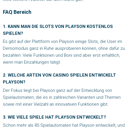
FAQ Bereich
1. KANN MAN DIE SLOTS VON PLAYSON KOSTENLOS
SPIELEN?
Es gibt auf der Plattform von Playson einige Slots, die User im
Demomodus ganz in Ruhe ausprobieren können, ohne dafür zu
bezahlen. Viele Funktionen und Boni sind aber erst erhältlich,
wenn man Einzahlungen tätigt.
2. WELCHE ARTEN VON CASINO SPIELEN ENTWICKELT
PLAYSON?
Der Fokus liegt bei Playson ganz auf der Entwicklung von
Spielautomaten, die es in zahlreichen Varianten und Themen
sowie mit einer Vielzahl an innovativen Funktionen gibt.
3. WIE VIELE SPIELE HAT PLAYSON ENTWICKELT?
Schon mehr als 85 Spielautomaten hat Playson entwickelt, und