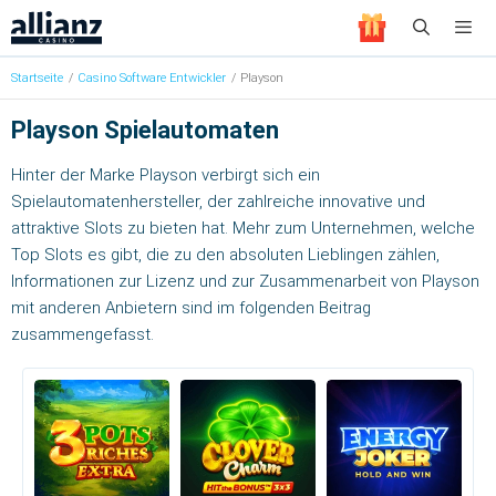
Search
Skip
Startseite
/
Casino Software Entwickler
/
Playson
Menü
to
content
Playson Spielautomaten
Hinter der Marke Playson verbirgt sich ein
Spielautomatenhersteller, der zahlreiche innovative und
attraktive Slots zu bieten hat. Mehr zum Unternehmen, welche
Top Slots es gibt, die zu den absoluten Lieblingen zählen,
Informationen zur Lizenz und zur Zusammenarbeit von Playson
mit anderen Anbietern sind im folgenden Beitrag
zusammengefasst.