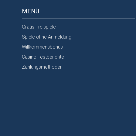
MENÜ
Gratis Freispiele
Spiele ohne Anmeldung
Willkommensbonus
Casino Testberichte
Zahlungsmethoden