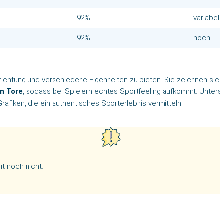
92%
variabel
92%
hoch
ichtung und verschiedene Eigenheiten zu bieten. Sie zeichnen si
en Tore
, sodass bei Spielern echtes Sportfeeling aufkommt. Unter
fiken, die ein authentisches Sporterlebnis vermitteln.
it noch nicht.