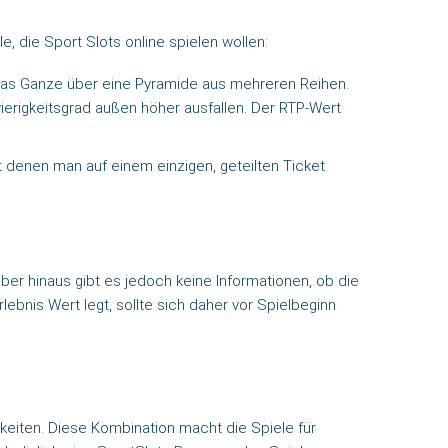
e, die Sport Slots online spielen wollen:
d das Ganze über eine Pyramide aus mehreren Reihen.
erigkeitsgrad außen höher ausfallen. Der RTP-Wert
t denen man auf einem einzigen, geteilten Ticket
über hinaus gibt es jedoch keine Informationen, ob die
lebnis Wert legt, sollte sich daher vor Spielbeginn
eiten. Diese Kombination macht die Spiele für