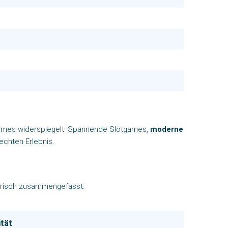
 Games widerspiegelt. Spannende Slotgames,
moderne
chten Erlebnis.
llarisch zusammengefasst.
ität