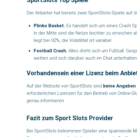
Der Anbieter hat bereits zwei SportSlots-Spiele auf de
Plinko Basket.
Es handelt sich um eines Crash Spi
In der Mitte sind die Netze leichter zu erreiche
liegt bei 92%, die Volatilität ist variabel.
Football Crash.
Alles dreht sich um Fußball. Gesp
wetten und sich darüber auch im Chat unterhalten ka
Vorhandensein einer Lizenz beim Anbie
Auf der Website von SportSlots sind
keine Angaben 
erforderlichen Lizenzen für den Betrieb von Online-Gl
genau informieren.
Fazit zum Sport Slots Provider
Bei SportSlots bekommen Spieler eine spannende 