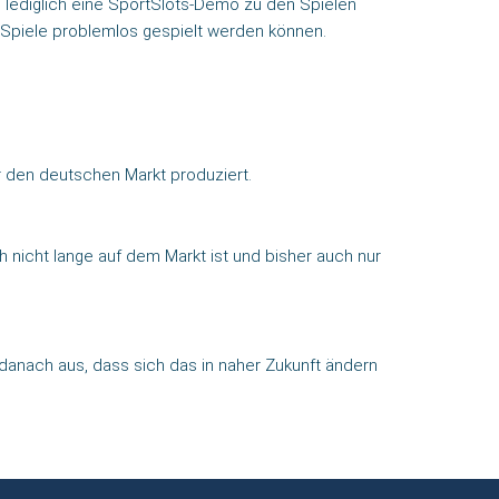
 lediglich eine SportSlots-Demo zu den Spielen
se Spiele problemlos gespielt werden können.
für den deutschen Markt produziert.
 nicht lange auf dem Markt ist und bisher auch nur
 danach aus, dass sich das in naher Zukunft ändern