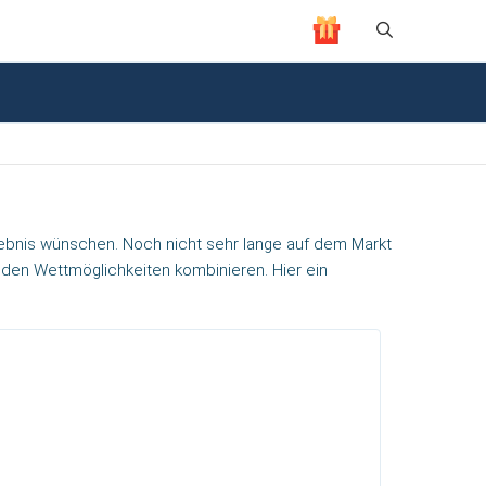
Search
erlebnis wünschen. Noch nicht sehr lange auf dem Markt
nden Wettmöglichkeiten kombinieren. Hier ein