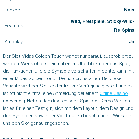
Jackpot
Nein
Wild, Freispiele, Sticky-Wild-
Features
Re-Spins
Autoplay
Ja
Der Slot Midas Golden Touch wartet nur darauf, ausprobiert zu
werden. Wer sich erst einmal einen Überblick über das Spiel,
die Funktionen und die Symbole verschaffen möchte, kann mit
einer Midas Golden Touch Demo durchstarten. Bei dieser
Variante wird der Slot kostenfrei zur Verfügung gestellt und es
ist oft nicht einmal eine Anmeldung bei einem
Online Casino
notwendig. Neben dem kostenlosen Spiel der Demo-Version
ist es für einen Test gut, sich mit dem Layout, dem Design und
den Symbolen sowie der Volatilität zu beschäftigen. Wir haben
uns den Slot genau angesehen.