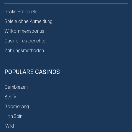
Gratis Freispiele
Spiele ohne Anmeldung
Willkommensbonus
Casino Testberichte
Zahlungsmethoden
POPULÄRE CASINOS
Gamblezen
Betify
Boomerang
Hit’n’Spin
iWild