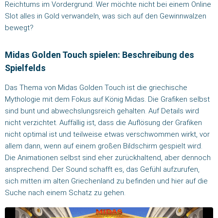
Reichtums im Vordergrund. Wer möchte nicht bei einem Online
Slot alles in Gold verwandeln, was sich auf den Gewinnwalzen
bewegt?
Midas Golden Touch spielen: Beschreibung des
Spielfelds
Das Thema von Midas Golden Touch ist die griechische
Mythologie mit dem Fokus auf König Midas. Die Grafiken selbst
sind bunt und abwechslungsreich gehalten. Auf Details wird
nicht verzichtet. Auffällig ist, dass die Auflösung der Grafiken
nicht optimal ist und teilweise etwas verschwommen wirkt, vor
allem dann, wenn auf einem großen Bildschirm gespielt wird.
Die Animationen selbst sind eher zurückhaltend, aber dennoch
ansprechend. Der Sound schafft es, das Gefühl aufzurufen,
sich mitten im alten Griechenland zu befinden und hier auf die
Suche nach einem Schatz zu gehen.