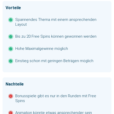
Vorteile
Spannendes Thema mit einem ansprechenden
Layout
Bis zu 20 Free Spins können gewonnen werden
Hohe Maximalgewinne möglich
Einstieg schon mit geringen Beträgen möglich
Nachteile
Bonusspiele gibt es nur in den Runden mit Free
Spins
Animation könnte etwas ansprechender sein