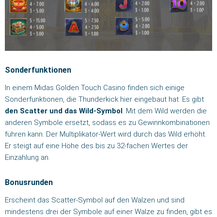
Sonderfunktionen
In einem Midas Golden Touch Casino finden sich einige
Sonderfunktionen, die Thunderkick hier eingebaut hat. Es gibt
den Scatter und das Wild-Symbol
. Mit dem Wild werden die
anderen Symbole ersetzt, sodass es zu Gewinnkombinationen
führen kann. Der Multiplikator-Wert wird durch das Wild erhöht.
Er steigt auf eine Höhe des bis zu 32-fachen Wertes der
Einzahlung an.
Bonusrunden
Erscheint das Scatter-Symbol auf den Walzen und sind
mindestens drei der Symbole auf einer Walze zu finden, gibt es