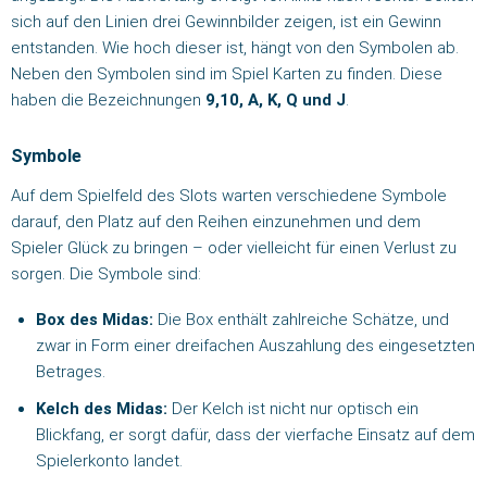
sich auf den Linien drei Gewinnbilder zeigen, ist ein Gewinn
entstanden. Wie hoch dieser ist, hängt von den Symbolen ab.
Neben den Symbolen sind im Spiel Karten zu finden. Diese
haben die Bezeichnungen
9,10, A, K, Q und J
.
Symbole
Auf dem Spielfeld des Slots warten verschiedene Symbole
darauf, den Platz auf den Reihen einzunehmen und dem
Spieler Glück zu bringen – oder vielleicht für einen Verlust zu
sorgen. Die Symbole sind:
Box des Midas:
Die Box enthält zahlreiche Schätze, und
zwar in Form einer dreifachen Auszahlung des eingesetzten
Betrages.
Kelch des Midas:
Der Kelch ist nicht nur optisch ein
Blickfang, er sorgt dafür, dass der vierfache Einsatz auf dem
Spielerkonto landet.