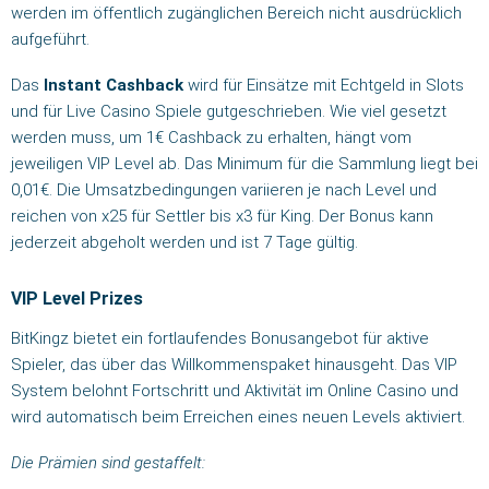
werden im öffentlich zugänglichen Bereich nicht ausdrücklich
aufgeführt.
Das
Instant Cashback
wird für Einsätze mit Echtgeld in Slots
und für Live Casino Spiele gutgeschrieben. Wie viel gesetzt
werden muss, um 1€ Cashback zu erhalten, hängt vom
jeweiligen VIP Level ab. Das Minimum für die Sammlung liegt bei
0,01€. Die Umsatzbedingungen variieren je nach Level und
reichen von x25 für Settler bis x3 für King. Der Bonus kann
jederzeit abgeholt werden und ist 7 Tage gültig.
VIP Level Prizes
BitKingz bietet ein fortlaufendes Bonusangebot für aktive
Spieler, das über das Willkommenspaket hinausgeht. Das VIP
System belohnt Fortschritt und Aktivität im Online Casino und
wird automatisch beim Erreichen eines neuen Levels aktiviert.
Die Prämien sind gestaffelt: