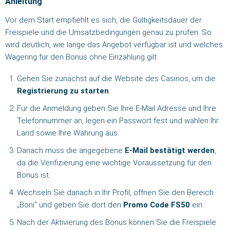
Anleitung
Vor dem Start empfiehlt es sich, die Gültigkeitsdauer der
Freispiele und die Umsatzbedingungen genau zu prüfen. So
wird deutlich, wie lange das Angebot verfügbar ist und welches
Wagering für den Bonus ohne Einzahlung gilt.
Gehen Sie zunächst auf die Website des Casinos, um die
Registrierung zu starten
.
Für die Anmeldung geben Sie Ihre E-Mail Adresse und Ihre
Telefonnummer an, legen ein Passwort fest und wählen Ihr
Land sowie Ihre Währung aus.
Danach muss die angegebene
E-Mail bestätigt werden
,
da die Verifizierung eine wichtige Voraussetzung für den
Bonus ist.
Wechseln Sie danach in Ihr Profil, öffnen Sie den Bereich
„Boni“ und geben Sie dort den
Promo Code FS50
ein.
Nach der Aktivierung des Bonus können Sie die Freispiele