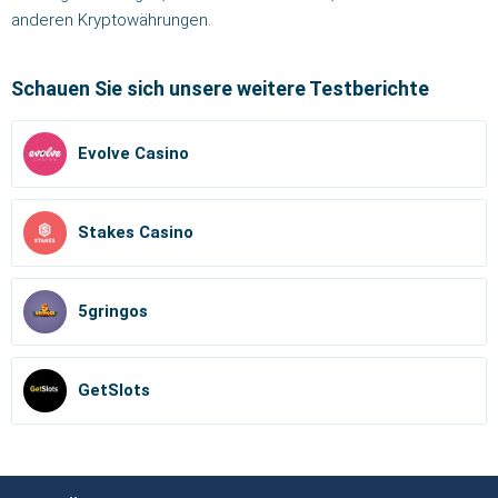
anderen Kryptowährungen.
Schauen Sie sich unsere weitere Testberichte
Evolve Casino
Stakes Casino
5gringos
GetSlots