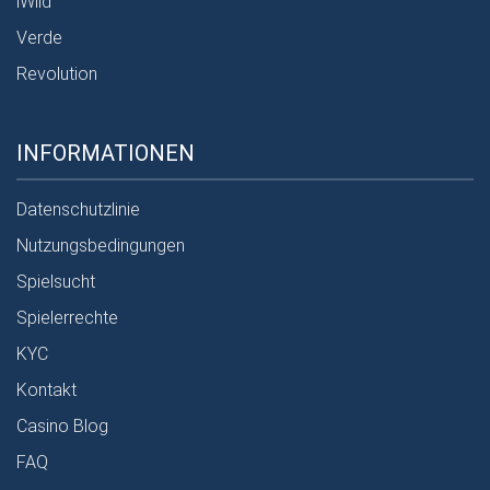
iWild
Verde
Revolution
INFORMATIONEN
Datenschutzlinie
Nutzungsbedingungen
Spielsucht
Spielerrechte
KYC
Kontakt
Casino Blog
FAQ