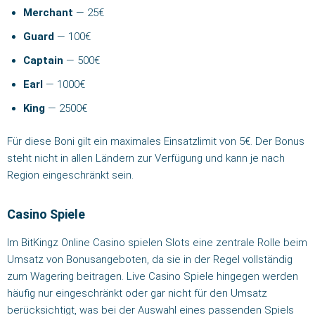
Merchant
— 25€
Guard
— 100€
Captain
— 500€
Earl
— 1000€
King
— 2500€
Für diese Boni gilt ein maximales Einsatzlimit von 5€. Der Bonus
steht nicht in allen Ländern zur Verfügung und kann je nach
Region eingeschränkt sein.
Casino Spiele
Im BitKingz Online Casino spielen Slots eine zentrale Rolle beim
Umsatz von Bonusangeboten, da sie in der Regel vollständig
zum Wagering beitragen. Live Casino Spiele hingegen werden
häufig nur eingeschränkt oder gar nicht für den Umsatz
berücksichtigt, was bei der Auswahl eines passenden Spiels