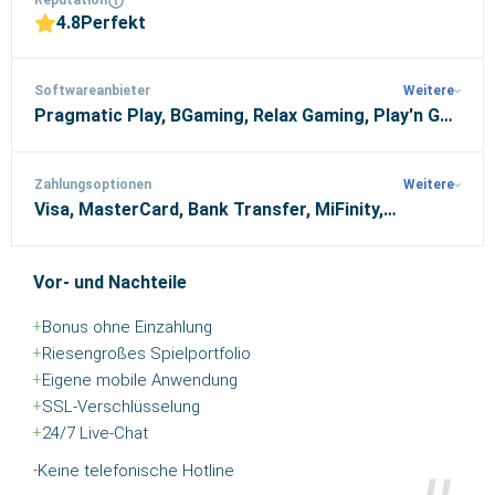
4.8
Perfekt
Unsere Experten Prüfen
Casinos Auf Alle Möglichen
Kriterien: Boni, Spielauswahl,
Weitere
Sicherheit,
Pragmatic Play, BGaming, Relax Gaming, Play'n Go,
Zahlungsmöglichkeiten,
Kundensupport Und Vieles
Booming Games, Spinomenal, Gamebeat, Hacksaw,
Mehr. Wir Arbeiten Mit Einem
TrueLab, Thunderkick, Evolution, Endorphina,
Klaren Punktesystem, Das Uns
Weitere
Netent, Nolimit, Amatic, ELK, Wazdan, Yggdrasil,
Am Ende Eines
Visa, MasterCard, Bank Transfer, MiFinity,
Erfahrungsberichts Zu Einem
1spin4win, Belatra, Betsoft Gaming, Ezugi
AstroPay, Jetonbank, Cashtocode, Skrill, Neteller,
Ratingwert Bringt. Mithilfe
Instadebit, Idebit, Ecopayz, Bitcoin, Ethereum,
Dieser Rankings Stellen Wir
Vor- und Nachteile
Unsere Listen Mit
Litecoin, Dogecoin
Vertrauenswürdigen Und
Bonus ohne Einzahlung
Zuverlässigen Online Casinos
Zusammen
Riesengroßes Spielportfolio
Eigene mobile Anwendung
SSL-Verschlüsselung
24/7 Live-Chat
Keine telefonische Hotline