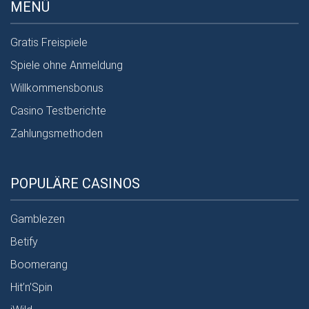
MENÜ
Gratis Freispiele
Spiele ohne Anmeldung
Willkommensbonus
Casino Testberichte
Zahlungsmethoden
POPULÄRE CASINOS
Gamblezen
Betify
Boomerang
Hit’n’Spin