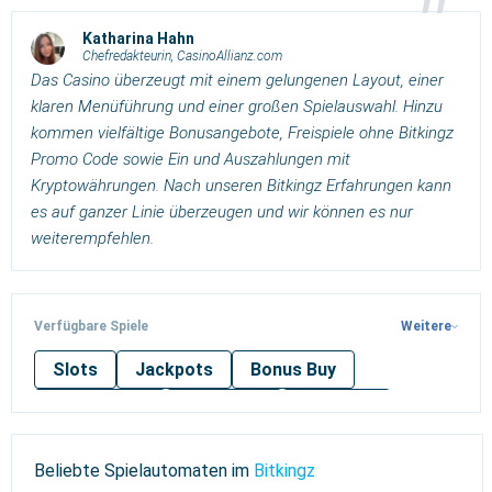
Katharina Hahn
Das Casino überzeugt mit einem gelungenen Layout, einer
klaren Menüführung und einer großen Spielauswahl. Hinzu
kommen vielfältige Bonusangebote, Freispiele ohne Bitkingz
Promo Code sowie Ein und Auszahlungen mit
Kryptowährungen. Nach unseren Bitkingz Erfahrungen kann
es auf ganzer Linie überzeugen und wir können es nur
weiterempfehlen.
Weitere
Beliebte Spielautomaten im
Bitkingz