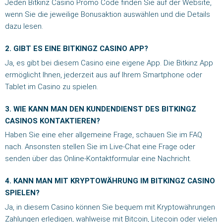
Jeden Bitkinz Casino Promo Code finden Sie auf der Website,
wenn Sie die jeweilige Bonusaktion auswählen und die Details
dazu lesen.
2. GIBT ES EINE BITKINGZ CASINO APP?
Ja, es gibt bei diesem Casino eine eigene App. Die Bitkinz App
ermöglicht Ihnen, jederzeit aus auf Ihrem Smartphone oder
Tablet im Casino zu spielen.
3. WIE KANN MAN DEN KUNDENDIENST DES BITKINGZ
CASINOS KONTAKTIEREN?
Haben Sie eine eher allgemeine Frage, schauen Sie im FAQ
nach. Ansonsten stellen Sie im Live-Chat eine Frage oder
senden über das Online-Kontaktformular eine Nachricht.
4. KANN MAN MIT KRYPTOWÄHRUNG IM BITKINGZ CASINO
SPIELEN?
Ja, in diesem Casino können Sie bequem mit Kryptowährungen
Zahlungen erledigen, wahlweise mit Bitcoin, Litecoin oder vielen