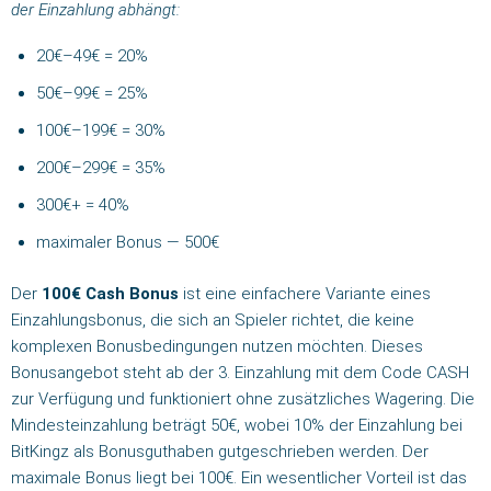
der Einzahlung abhängt:
20€–49€ = 20%
50€–99€ = 25%
100€–199€ = 30%
200€–299€ = 35%
300€+ = 40%
maximaler Bonus — 500€
Der
100€ Cash Bonus
ist eine einfachere Variante eines
Einzahlungsbonus, die sich an Spieler richtet, die keine
komplexen Bonusbedingungen nutzen möchten. Dieses
Bonusangebot steht ab der 3. Einzahlung mit dem Code CASH
zur Verfügung und funktioniert ohne zusätzliches Wagering. Die
Mindesteinzahlung beträgt 50€, wobei 10% der Einzahlung bei
BitKingz als Bonusguthaben gutgeschrieben werden. Der
maximale Bonus liegt bei 100€. Ein wesentlicher Vorteil ist das