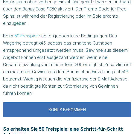
Bonus kann ohne vorherige Einzahlung genutzt werden und wird
über den
Bonus Code FS50
aktiviert. Der Promo Code für Free
Spins ist während der Registrierung oder im Spielerkonto
einzugeben.
Beim
50 Freispiele
gelten jedoch klare Bedingungen. Das
Wagering beträgt x45, sodass das erhaltene Guthaben
entsprechend umgesetzt werden muss. Gewinne aus diesem
Angebot können erst ausgezahlt werden, wenn eine
Gesamteinzahlung von mindestens 20€ erfolgt ist. Zusätzlich ist
ein maximaler Gewinn aus dem Bonus ohne Einzahlung auf 50€
begrenzt. Wichtig ist auch die Verifizierung der E-Mail Adresse,
da nicht bestätigte Konten zur Stornierung von Gewinnen
führen können.
BONUS BEKOMMEN
So erhalten Sie 50 Freispiele: eine Schritt-für-Schritt