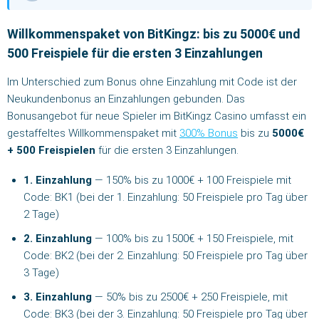
Willkommenspaket von BitKingz: bis zu 5000€ und
500 Freispiele für die ersten 3 Einzahlungen
Im Unterschied zum Bonus ohne Einzahlung mit Code ist der
Neukundenbonus an Einzahlungen gebunden. Das
Bonusangebot für neue Spieler im BitKingz Casino umfasst ein
gestaffeltes Willkommenspaket mit
300% Bonus
bis zu
5000€
+ 500 Freispielen
für die ersten 3 Einzahlungen.
1. Einzahlung
— 150% bis zu 1000€ + 100 Freispiele mit
Code: BK1 (bei der 1. Einzahlung: 50 Freispiele pro Tag über
2 Tage)
2. Einzahlung
— 100% bis zu 1500€ + 150 Freispiele, mit
Code: BK2 (bei der 2. Einzahlung: 50 Freispiele pro Tag über
3 Tage)
3. Einzahlung
— 50% bis zu 2500€ + 250 Freispiele, mit
Code: BK3 (bei der 3. Einzahlung: 50 Freispiele pro Tag über