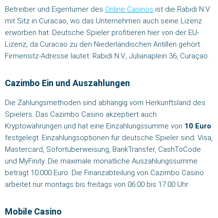
Betreiber und Eigentümer des
Online Casinos
ist die Rabidi N.V.
mit Sitz in Curacao, wo das Unternehmen auch seine Lizenz
erworben hat. Deutsche Spieler profitieren hier von der EU-
Lizenz, da Curacao zu den Niederländischen Antillen gehört.
Firmensitz-Adresse lautet: Rabidi N.V., Julianaplein 36, Curaçao.
Cazimbo Ein und Auszahlungen
Die Zahlungsmethoden sind abhängig vom Herkunftsland des
Spielers. Das Cazimbo Casino akzeptiert auch
Kryptowährungen und hat eine Einzahlungssumme von
10 Euro
festgelegt. Einzahlungsoptionen für deutsche Spieler sind: Visa,
Mastercard, Sofortüberweisung, BankTransfer, CashToCode
und MyFinity. Die maximale monatliche Auszahlungssumme
beträgt 10.000 Euro. Die Finanzabteilung von Cazimbo Casino
arbeitet nur montags bis freitags von 06:00 bis 17:00 Uhr.
Mobile Casino