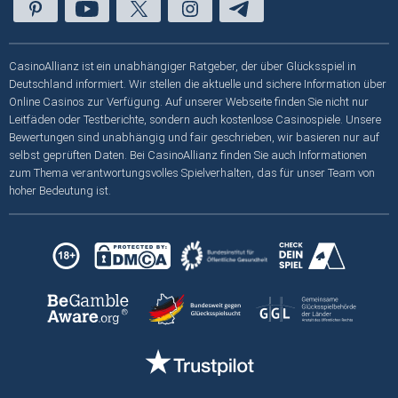
CasinoAllianz ist ein unabhängiger Ratgeber, der über Glücksspiel in
Deutschland informiert. Wir stellen die aktuelle und sichere Information über
Online Casinos zur Verfügung. Auf unserer Webseite finden Sie nicht nur
Leitfäden oder Testberichte, sondern auch kostenlose Casinospiele. Unsere
Bewertungen sind unabhängig und fair geschrieben, wir basieren nur auf
selbst geprüften Daten. Bei CasinoAllianz finden Sie auch Informationen
zum Thema verantwortungsvolles Spielverhalten, das für unser Team von
hoher Bedeutung ist.