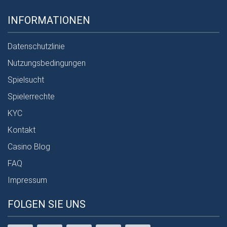
INFORMATIONEN
Datenschutzlinie
Nutzungsbedingungen
Spielsucht
Spielerrechte
KYC
Kontakt
Casino Blog
FAQ
Impressum
FOLGEN SIE UNS