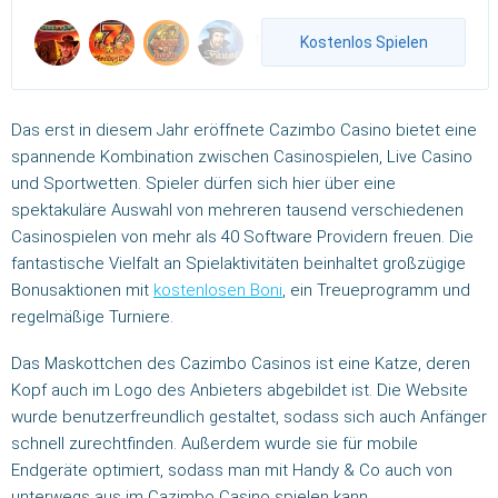
Kostenlos Spielen
Das erst in diesem Jahr eröffnete Cazimbo Casino bietet eine
spannende Kombination zwischen Casinospielen, Live Casino
und Sportwetten. Spieler dürfen sich hier über eine
spektakuläre Auswahl von mehreren tausend verschiedenen
Casinospielen von mehr als 40 Software Providern freuen. Die
fantastische Vielfalt an Spielaktivitäten beinhaltet großzügige
Bonusaktionen mit
kostenlosen Boni
, ein Treueprogramm und
regelmäßige Turniere.
Das Maskottchen des Cazimbo Casinos ist eine Katze, deren
Kopf auch im Logo des Anbieters abgebildet ist. Die Website
wurde benutzerfreundlich gestaltet, sodass sich auch Anfänger
schnell zurechtfinden. Außerdem wurde sie für mobile
Endgeräte optimiert, sodass man mit Handy & Co auch von
unterwegs aus im Cazimbo Casino spielen kann.