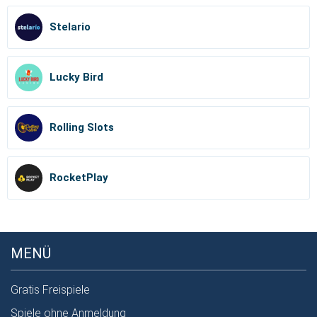
Stelario
Lucky Bird
Rolling Slots
RocketPlay
MENÜ
Gratis Freispiele
Spiele ohne Anmeldung