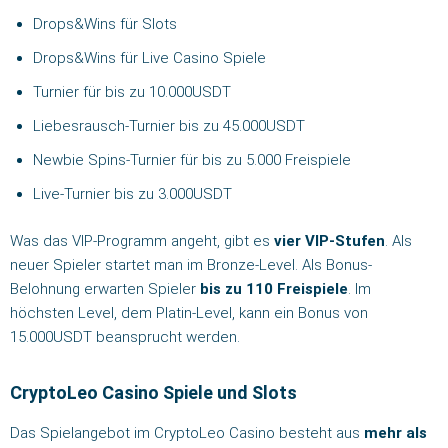
Drops&Wins für Slots
Drops&Wins für Live Casino Spiele
Turnier für bis zu 10.000USDT
Liebesrausch-Turnier bis zu 45.000USDT
Newbie Spins-Turnier für bis zu 5.000 Freispiele
Live-Turnier bis zu 3.000USDT
Was das VIP-Programm angeht, gibt es
vier VIP-Stufen
. Als
neuer Spieler startet man im Bronze-Level. Als Bonus-
Belohnung erwarten Spieler
bis zu 110 Freispiele
. Im
höchsten Level, dem Platin-Level, kann ein Bonus von
15.000USDT beansprucht werden.
CryptoLeo Casino Spiele und Slots
Das Spielangebot im CryptoLeo Casino besteht aus
mehr als