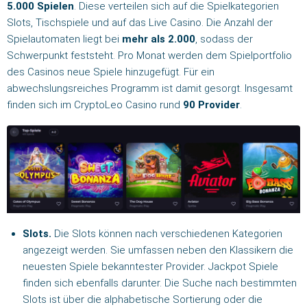
5.000 Spielen
. Diese verteilen sich auf die Spielkategorien
Slots, Tischspiele und auf das Live Casino. Die Anzahl der
Spielautomaten liegt bei
mehr als 2.000
, sodass der
Schwerpunkt feststeht. Pro Monat werden dem Spielportfolio
des Casinos neue Spiele hinzugefügt. Für ein
abwechslungsreiches Programm ist damit gesorgt. Insgesamt
finden sich im CryptoLeo Casino rund
90 Provider
.
Slots.
Die Slots können nach verschiedenen Kategorien
angezeigt werden. Sie umfassen neben den Klassikern die
neuesten Spiele bekanntester Provider. Jackpot Spiele
finden sich ebenfalls darunter. Die Suche nach bestimmten
Slots ist über die alphabetische Sortierung oder die