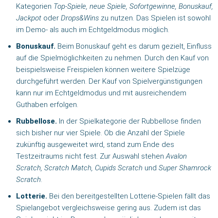
Kategorien
Top-Spiele, neue Spiele, Sofortgewinne, Bonuskauf,
Jackpot
oder
Drops&Wins
zu nutzen. Das Spielen ist sowohl
im Demo- als auch im Echtgeldmodus möglich.
Bonuskauf.
Beim Bonuskauf geht es darum gezielt, Einfluss
auf die Spielmöglichkeiten zu nehmen. Durch den Kauf von
beispielsweise Freispielen können weitere Spielzüge
durchgeführt werden. Der Kauf von Spielvergünstigungen
kann nur im Echtgeldmodus und mit ausreichendem
Guthaben erfolgen.
Rubbellose.
In der Spielkategorie der Rubbellose finden
sich bisher nur vier Spiele. Ob die Anzahl der Spiele
zukünftig ausgeweitet wird, stand zum Ende des
Testzeitraums nicht fest. Zur Auswahl stehen
Avalon
Scratch, Scratch Match, Cupids Scratch
und
Super Shamrock
Scratch
.
Lotterie.
Bei den bereitgestellten Lotterie-Spielen fällt das
Spielangebot vergleichsweise gering aus. Zudem ist das