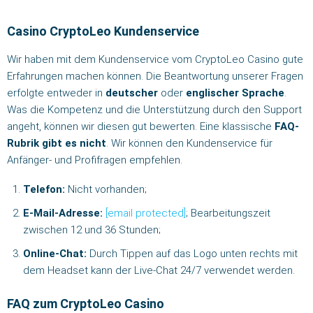
Casino CryptoLeo Kundenservice
Wir haben mit dem Kundenservice vom CryptoLeo Casino gute
Erfahrungen machen können. Die Beantwortung unserer Fragen
erfolgte entweder in
deutscher
oder
englischer Sprache
.
Was die Kompetenz und die Unterstützung durch den Support
angeht, können wir diesen gut bewerten. Eine klassische
FAQ-
Rubrik gibt es nicht
. Wir können den Kundenservice für
Anfänger- und Profifragen empfehlen.
Telefon:
Nicht vorhanden;
E-Mail-Adresse:
[email protected]
; Bearbeitungszeit
zwischen 12 und 36 Stunden;
Online-Chat:
Durch Tippen auf das Logo unten rechts mit
dem Headset kann der Live-Chat 24/7 verwendet werden.
FAQ zum CryptoLeo Casino