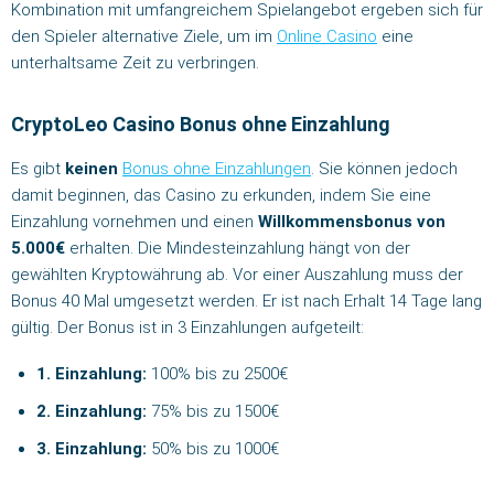
Kombination mit umfangreichem Spielangebot ergeben sich für
den Spieler alternative Ziele, um im
Online Casino
eine
unterhaltsame Zeit zu verbringen.
CryptoLeo Casino Bonus ohne Einzahlung
Es gibt
keinen
Bonus ohne Einzahlungen
. Sie können jedoch
damit beginnen, das Casino zu erkunden, indem Sie eine
Einzahlung vornehmen und einen
Willkommensbonus von
5.000€
erhalten. Die Mindesteinzahlung hängt von der
gewählten Kryptowährung ab. Vor einer Auszahlung muss der
Bonus 40 Mal umgesetzt werden. Er ist nach Erhalt 14 Tage lang
gültig. Der Bonus ist in 3 Einzahlungen aufgeteilt:
1. Einzahlung:
100% bis zu 2500€
2. Einzahlung:
75% bis zu 1500€
3. Einzahlung:
50% bis zu 1000€