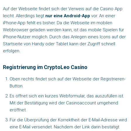
Auf der Webseite findet sich der Verweis auf die Casino App
leicht. Allerdings liegt
nur eine Android-App
vor. An einer
iPhone-App fehlt es bisher. Da die Webseite im mobilen
Webbrowser geladen werden kann, ist das mobile Spielen für
iPhone-Nutzer möglich. Durch das Anlegen eines Icons auf der
Startseite von Handy oder Tablet kann der Zugriff schnell
erfolgen.
Registrierung im CryptoLeo Casino
Oben rechts findet sich auf der Webseite der Registrieren-
Button.
Es öffnet sich ein kurzes Webformular, das auszufüllen ist.
Mit der Bestätigung wird der Casinoaccount umgehend
eröffnet.
Für die Überprüfung der Korrektheit der E-Mail-Adresse wird
eine E-Mail versendet. Nachdem der Link darin bestätigt