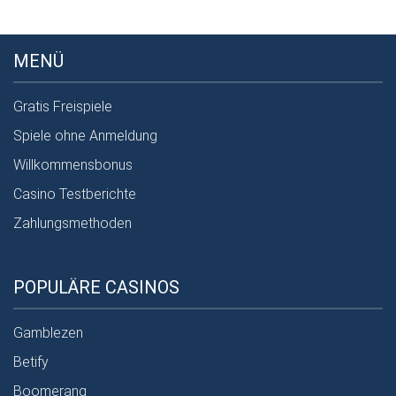
MENÜ
Gratis Freispiele
Spiele ohne Anmeldung
Willkommensbonus
Casino Testberichte
Zahlungsmethoden
POPULÄRE CASINOS
Gamblezen
Betify
Boomerang