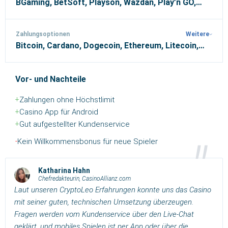
BGaming, BetSoft, Playson, Wazdan, Play’n GO,
Zahlungsmöglichkeiten,
Kundensupport Und Vieles
Spinomenal, Nolimit City, Microgaming, Habanero,
Mehr. Wir Arbeiten Mit Einem
Onlyplay, NetEnt, KA Gaming, Quickspin, Pragmatic
Klaren Punktesystem, Das Uns
Weitere
Play, Amatic
Am Ende Eines
Bitcoin, Cardano, Dogecoin, Ethereum, Litecoin,
Erfahrungsberichts Zu Einem
Binance Coin, Binance USD, Ripple, Tether, Tron
Ratingwert Bringt. Mithilfe
Dieser Rankings Stellen Wir
Vor- und Nachteile
Unsere Listen Mit
Vertrauenswürdigen Und
Zahlungen ohne Höchstlimit
Zuverlässigen Online Casinos
Zusammen
Casino App für Android
Gut aufgestellter Kundenservice
Kein Willkommensbonus für neue Spieler
Katharina Hahn
Laut unseren CryptoLeo Erfahrungen konnte uns das Casino
mit seiner guten, technischen Umsetzung überzeugen.
Fragen werden vom Kundenservice über den Live-Chat
geklärt, und mobiles Spielen ist per App oder über die