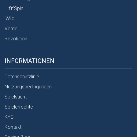
Hit’n’Spin
iWild
Verde
Revolution
INFORMATIONEN
Datenschutzlinie
Nutzungsbedingungen
Spielsucht
Spielerrechte
KYC
Kontakt