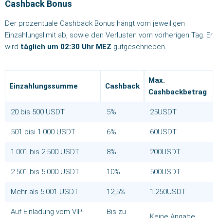
Cashback Bonus
Der prozentuale Cashback Bonus hängt vom jeweiligen
Einzahlungslimit ab, sowie den Verlusten vom vorherigen Tag. Er
wird
täglich um 02:30 Uhr MEZ
gutgeschrieben.
Max.
Einzahlungssumme
Cashback
Cashbackbetrag
20 bis 500 USDT
5%
25USDT
501 bisi 1.000 USDT
6%
60USDT
1.001 bis 2.500 USDT
8%
200USDT
2.501 bis 5.000 USDT
10%
500USDT
Mehr als 5.001 USDT
12,5%
1.250USDT
Auf Einladung vom VIP-
Bis zu
Keine Angabe