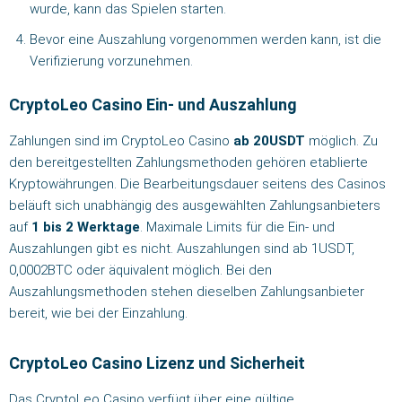
wurde, kann das Spielen starten.
Bevor eine Auszahlung vorgenommen werden kann, ist die
Verifizierung vorzunehmen.
CryptoLeo Casino Ein- und Auszahlung
Zahlungen sind im CryptoLeo Casino
ab 20USDT
möglich. Zu
den bereitgestellten Zahlungsmethoden gehören etablierte
Kryptowährungen. Die Bearbeitungsdauer seitens des Casinos
beläuft sich unabhängig des ausgewählten Zahlungsanbieters
auf
1 bis 2 Werktage
. Maximale Limits für die Ein- und
Auszahlungen gibt es nicht. Auszahlungen sind ab 1USDT,
0,0002BTC oder äquivalent möglich. Bei den
Auszahlungsmethoden stehen dieselben Zahlungsanbieter
bereit, wie bei der Einzahlung.
CryptoLeo Casino Lizenz und Sicherheit
Das CryptoLeo Casino verfügt über eine gültige