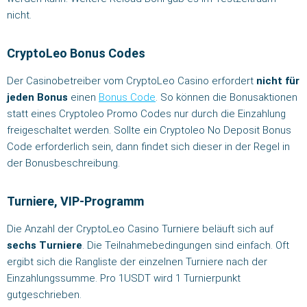
nicht.
CryptoLeo Bonus Codes
Der Casinobetreiber vom CryptoLeo Casino erfordert
nicht für
jeden Bonus
einen
Bonus Code
. So können die Bonusaktionen
statt eines Cryptoleo Promo Codes nur durch die Einzahlung
freigeschaltet werden. Sollte ein Cryptoleo No Deposit Bonus
Code erforderlich sein, dann findet sich dieser in der Regel in
der Bonusbeschreibung.
Turniere, VIP-Programm
Die Anzahl der CryptoLeo Casino Turniere beläuft sich auf
sechs Turniere
. Die Teilnahmebedingungen sind einfach. Oft
ergibt sich die Rangliste der einzelnen Turniere nach der
Einzahlungssumme. Pro 1USDT wird 1 Turnierpunkt
gutgeschrieben.