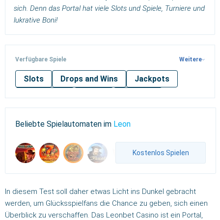
sich. Denn das Portal hat viele Slots und Spiele, Turniere und
lukrative Boni!
Weitere
Beliebte Spielautomaten im
Leon
Kostenlos Spielen
In diesem Test soll daher etwas Licht ins Dunkel gebracht
werden, um Glücksspielfans die Chance zu geben, sich einen
Überblick zu verschaffen. Das Leonbet Casino ist ein Portal,