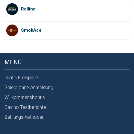
Rollino
SmokAce
MENÜ
Gratis Freispiele
Spiele ohne Anmeldung
Willkommensbonus
Casino Testberichte
Zahlungsmethoden