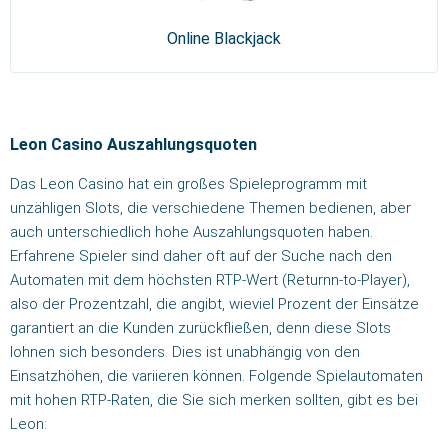
Online Blackjack
Leon Casino Auszahlungsquoten
Das Leon Casino hat ein großes Spieleprogramm mit
unzähligen Slots, die verschiedene Themen bedienen, aber
auch unterschiedlich hohe Auszahlungsquoten haben.
Erfahrene Spieler sind daher oft auf der Suche nach den
Automaten mit dem höchsten RTP-Wert (Returnn-to-Player),
also der Prozentzahl, die angibt, wieviel Prozent der Einsätze
garantiert an die Kunden zurückfließen, denn diese Slots
lohnen sich besonders. Dies ist unabhängig von den
Einsatzhöhen, die variieren können. Folgende Spielautomaten
mit hohen RTP-Raten, die Sie sich merken sollten, gibt es bei
Leon: