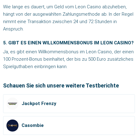
Wie lange es dauert, um Geld vom Leon Casino abzuheben,
hängt von der ausgewählten Zahlungsmethode ab. In der Regel
nimmt eine Transaktion zwischen 24 und 72 Stunden in
Anspruch.
5. GIBT ES EINEN WILLKOMMENSBONUS IM LEON CASINO?
Ja, es gibt einen Willkommensbonus im Leon Casino, der einen
100 Prozent-Bonus beinhaltet, der bis zu 500 Euro zusätzliches
Spielguthaben einbringen kann.
Schauen Sie sich unsere weitere Testberichte
Jackpot Frenzy
Casombie