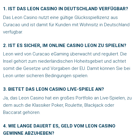
1. IST DAS LEON CASINO IN DEUTSCHLAND VERFÜGBAR?
Das Leon Casino nutzt eine gültige Glücksspiellizenz aus
Curacao und ist damit für Kunden mit Wohnsitz in Deutschland
verfügbar.
2. IST ES SICHER, IM ONLINE CASINO LEON ZU SPIELEN?
Leon wird von Curacao eGaming überwacht und reguliert. Die
Insel gehört zum niederländischen Hoheitsgebiet und achtet
somit die Gesetze und Vorgaben der EU. Damit können Sie bei
Leon unter sicheren Bedingungen spielen.
3. BIETET DAS LEON CASINO LIVE-SPIELE AN?
Ja, das Leon Casino hat ein großes Portfolio an Live-Spielen, zu
dem auch die Klassiker Poker, Roulette, Blackjack oder
Baccarat gehören.
4. WIE LANGE DAUERT ES, GELD VOM LEON CASINO
GEWINNE ABZUHEBEN?