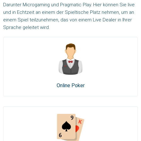
Darunter Microgaming und Pragmatic Play. Hier können Sie live
und in Echtzeit an einem der Spieltische Platz nehmen, um an
einem Spiel teilzunehmen, das von einem Live Dealer in Ihrer
Sprache geleitet wird.
Online Poker