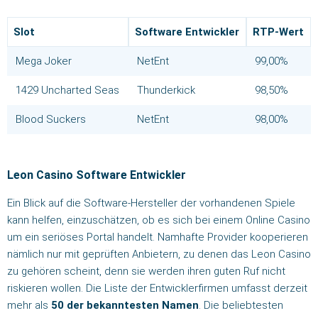
Slot
Software Entwickler
RTP-Wert
Mega Joker
NetEnt
99,00%
1429 Uncharted Seas
Thunderkick
98,50%
Blood Suckers
NetEnt
98,00%
Leon Casino Software Entwickler
Wolf.io
Ein Blick auf die Software-Hersteller der vorhandenen Spiele
kann helfen, einzuschätzen, ob es sich bei einem Online Casino
20 FS bei Anmeldung +
um ein seriöses Portal handelt. Namhafte Provider kooperieren
400% bis zu 8.700€ und 300 FS
nämlich nur mit geprüften Anbietern, zu denen das Leon Casino
zu gehören scheint, denn sie werden ihren guten Ruf nicht
riskieren wollen. Die Liste der Entwicklerfirmen umfasst derzeit
mehr als
50 der bekanntesten Namen
. Die beliebtesten