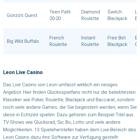
Teen Patti
Diamond
Switch
Li
Gonzo’s Quest
20-20
Roulette
Blackjack
Ba
French
Instant
Free Bet
Ba
Big Wild Buffalo
Roulette
Roulette
Blackjack
Q
Leon Live Casino
Das Live Casino von Leon umfasst wirklich ein riesiges
Angebot. Hier finden Glücksspielfans nicht nur die beliebtesten
Klassiker wie Poker, Roulette, Blackjack und Baccarat, sondern
noch viele andere Games, die Sie begeistern werden, wenn Sie
diese in Echtzeit spielen. Dazu gehören zum Beispiel Titel aus
TV-Shows wie Glücksrad, Sic Bo, Lotto und viele andere
Möglichkeiten. 13 Spielehersteller haben dem Live-Bereich des
Leon Casino dazu ihre Software zur Verfügung gestellt.