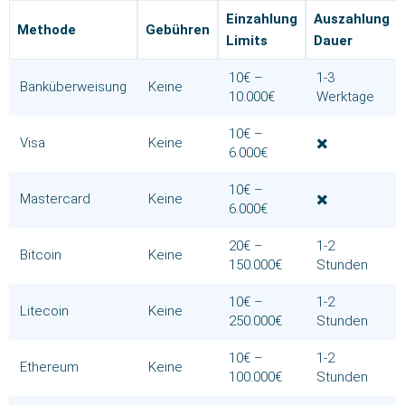
Einzahlung
Auszahlung
Methode
Gebühren
Limits
Dauer
10€ –
1-3
Banküberweisung
Keine
10.000€
Werktage
10€ –
Visa
Keine
✖️
6.000€
10€ –
Mastercard
Keine
✖️
6.000€
20€ –
1-2
Bitcoin
Keine
150.000€
Stunden
10€ –
1-2
Litecoin
Keine
250.000€
Stunden
10€ –
1-2
Ethereum
Keine
100.000€
Stunden