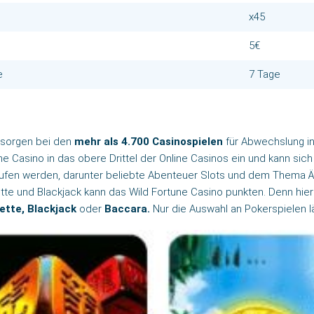
x45
5€
e
7 Tage
 sorgen bei den
mehr als 4.700 Casinospielen
für Abwechslung i
une Casino in das obere Drittel der Online Casinos ein und kann s
fen werden, darunter beliebte Abenteuer Slots und dem Thema Ägy
tte und Blackjack kann das Wild Fortune Casino punkten. Denn hier
ette, Blackjack
oder
Baccara.
Nur die Auswahl an Pokerspielen l