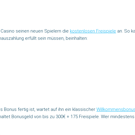
 Casino seinen neuen Spielern die
kostenlosen Freispiele
an. So k
nauszahlung erfüllt sein müssen, beinhalten:
onus fertig ist, wartet auf ihn ein klassischer
Willkommensbonu
ltet Bonusgeld von bis zu 300€ + 175 Freispiele. Wer mindestens 