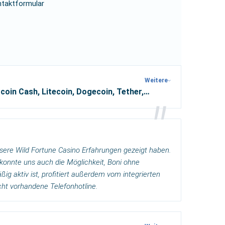
taktformular
Weitere
itcoin Cash, Litecoin, Dogecoin, Tether,
y, BankTransfer, Visa, Mastercard, Maestro,
nsere Wild Fortune Casino Erfahrungen gezeigt haben.
 konnte uns auch die Möglichkeit, Boni ohne
ig aktiv ist, profitiert außerdem vom integrierten
ht vorhandene Telefonhotline.