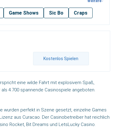
Weitere
Kostenlos Spielen
erspricht eine wilde Fahrt mit explosivem Spaß,
 als 4.700 spannende Casinospiele angeboten.
le wurden perfekt in Szene gesetzt, einzelne Games
Lizenz aus Curacao. Der Casinobetreiber hat reichlich
sino Rocket, Bit Dreams und LetsLucky Casino.