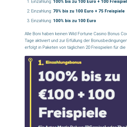
Einzahlung:
100% bis zu 100 Euro + 100 Freispie
Einzahlung:
70% bis zu 100 Euro + 75 Freispiele
Einzahlung:
100% bis zu 100 Euro
Alle Boni haben keinen Wild Fortune Casino Bonus Cod
Tage aktiviert und zur Erfüllung der Bonusbedingunge
erfolgt in Paketen von täglichen 20 Freispielen für d