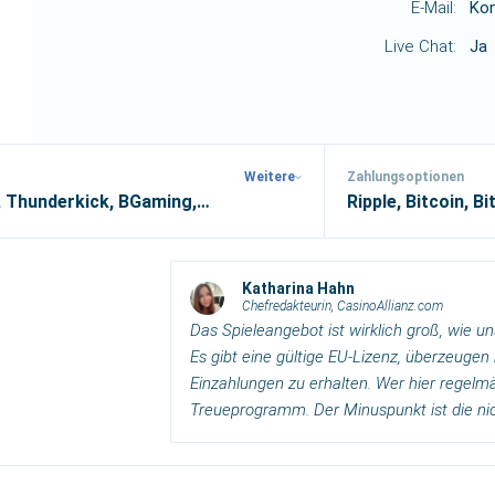
Kon
Ja
Weitere
, Thunderkick, BGaming,
Ripple, Bitcoin, B
ftBet, Evolution Gaming,
Ethereum, MiFinit
mit City, Play’n GO
Sofort
Katharina Hahn
Das Spieleangebot ist wirklich groß, wie u
Es gibt eine gültige EU-Lizenz, überzeugen
Einzahlungen zu erhalten. Wer hier regelmäß
Treueprogramm. Der Minuspunkt ist die nic