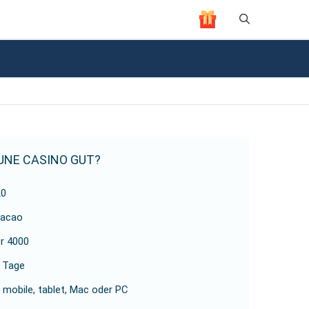
Search
UNE CASINO GUT?
20
racao
r 4000
 Tage
 mobile, tablet, Mac oder PC