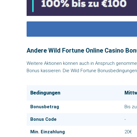
Andere Wild Fortune Online Casino Bo
Weitere Aktionen können auch in Anspruch genomme
Bonus kassieren. Die Wild Fortune Bonusbedingungen s
Bedingungen
Mittw
Bonusbetrag
Bis zu
Bonus Code
-
Min. Einzahlung
20€