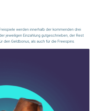
e Freispiele werden innerhalb der kommenden drei
der jeweiligen Einzahlung gutgeschrieben, der Rest
ür den Geldbonus, als auch für die Freespins.