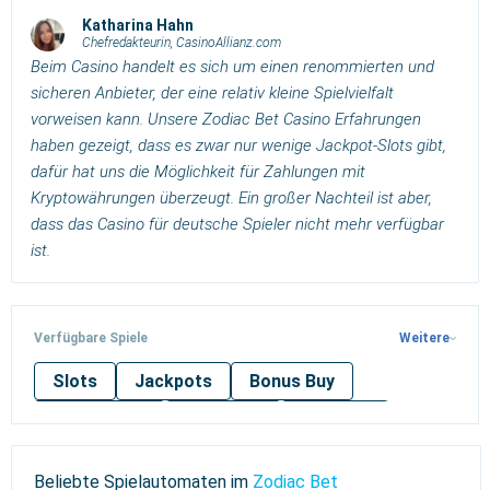
Katharina Hahn
Beim Casino handelt es sich um einen renommierten und
sicheren Anbieter, der eine relativ kleine Spielvielfalt
vorweisen kann. Unsere Zodiac Bet Casino Erfahrungen
haben gezeigt, dass es zwar nur wenige Jackpot-Slots gibt,
dafür hat uns die Möglichkeit für Zahlungen mit
Kryptowährungen überzeugt. Ein großer Nachteil ist aber,
dass das Casino für deutsche Spieler nicht mehr verfügbar
ist.
Weitere
Beliebte Spielautomaten im
Zodiac Bet