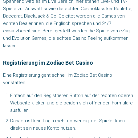
Spannend wird es im Live Bereich, hier stehen Live- und TV-
Spiele zur Auswahl sowie die echten Casinoklassiker Roulette,
Baccarat, BlackJack & Co. Geleitet werden alle Games von
echten Dealerinnen, die Englisch sprechen und 24/7
einsatzbereit sind. Bereitgestellt werden die Spiele von eZugi
und Evolution Games, die echtes Casino Feeling aufkommen
lassen.
Registrierung im Zodiac Bet Casino
Eine Registrierung geht schnell im Zodiac Bet Casino
vonstatten.
Einfach auf den Registrieren Button auf der rechten oberen
Webseite klicken und die beiden sich öffnenden Formulare
ausfüllen.
Danach ist kein Login mehr notwendig, der Spieler kann
direkt sein neues Konto nutzen.