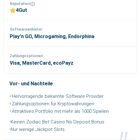
4
Gut
Unsere Experten Prüfen
Casinos Auf Alle Möglichen
Kriterien: Boni, Spielauswahl,
Sicherheit,
Play'n GO, Microgaming, Endorphina
Zahlungsmöglichkeiten,
Kundensupport Und Vieles
Mehr. Wir Arbeiten Mit Einem
Klaren Punktesystem, Das Uns
Am Ende Eines
Visa, MasterCard, ecoPayz
Erfahrungsberichts Zu Einem
Ratingwert Bringt. Mithilfe
Dieser Rankings Stellen Wir
Vor- und Nachteile
Unsere Listen Mit
Vertrauenswürdigen Und
Hervorragende bekannte Software Provider
Zuverlässigen Online Casinos
Zusammen
Zahlungsoptionen für Kryptowährungen
Attraktives Portfolio mit mehr als 1000 Spielen
Keinen Zodiac Bet Casino No Deposit Bonus
Nur wenige Jackpot Slots