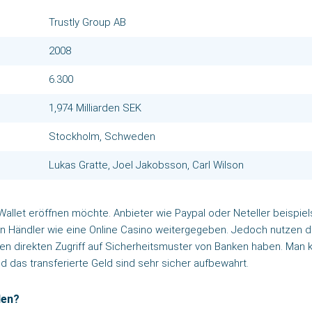
Trustly Group AB
2008
6.300
1,974 Milliarden SEK
Stockholm, Schweden
Lukas Gratte, Joel Jakobsson, Carl Wilson
 E-Wallet eröffnen möchte. Anbieter wie Paypal oder Neteller beisp
nen Händler wie eine Online Casino weitergegeben. Jedoch nutzen di
en direkten Zugriff auf Sicherheitsmuster von Banken haben. Man
 das transferierte Geld sind sehr sicher aufbewahrt.
len?