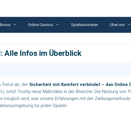
 Bonus
Online Casinos
Spielautomaten
Über uns
 Alle Infos im Überblick
n Trend ab, der
Sicherheit mit Komfort verbindet – das Online C
EU, setzt Trustly neue Maßstäbe in der Branche. Die Nutzung von Tr
 möglich sind, was unsere Erfahrungen mit der Zahlungsmethode p
ktionsumgebung für jeden Spieler.