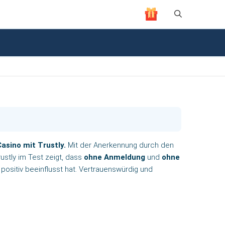
Search
asino mit Trustly.
Mit der Anerkennung durch den
ustly im Test zeigt, dass
ohne Anmeldung
und
ohne
ositiv beeinflusst hat. Vertrauenswürdig und