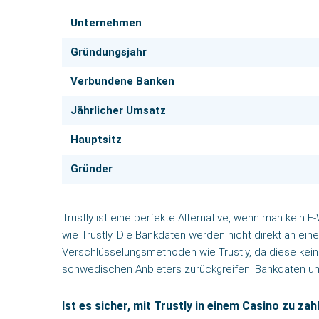
Unternehmen
Gründungsjahr
Verbundene Banken
Jährlicher Umsatz
Hauptsitz
Gründer
Trustly ist eine perfekte Alternative, wenn man kein
wie Trustly. Die Bankdaten werden nicht direkt an ei
Verschlüsselungsmethoden wie Trustly, da diese kein
schwedischen Anbieters zurückgreifen. Bankdaten und
Ist es sicher, mit Trustly in einem Casino zu zah