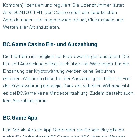
Komoren) lizenziert und reguliert. Die Lizenznummer lautet
ALSI-202410011-FI1. Das Casino erfüllt alle gesetzlichen
Anforderungen und ist gesetzlich befugt, Glücksspiele und
Wetten aller Art anzubieten.
BC.Game Casino Ein- und Auszahlung
Die Plattform ist lediglich auf Kryptowährungen ausgelegt. Die
Ein- und Auszahlung erfolgt auch über Fiat-Währungen. Für die
Einzahlung der Kryptowährung werden keine Gebühren
erhoben. Wie hoch diese bei der Auszahlung ausfallen, ist von
der Kryptowährung abhängig. Dank der virtuellen Währung gibt
es bei BC.Game keine Mindesteinzahlung. Zudem besteht auch
kein Auszahlungslimit.
BC.Game App
Eine Mobile App im App Store oder bei Google Play gibt es