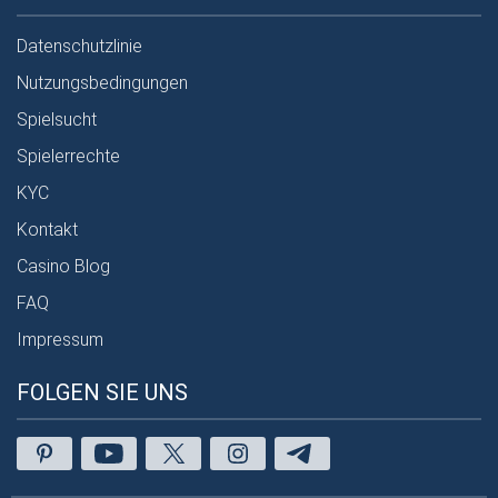
Datenschutzlinie
Nutzungsbedingungen
Spielsucht
Spielerrechte
KYC
Kontakt
Casino Blog
FAQ
Impressum
FOLGEN SIE UNS