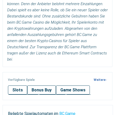
können. Denn der Anbieter belohnt mehrere Einzahlungen.
Dabei spielt es aber keine Rolle, ob Sie ein neuer Spieler oder
Bestandskunde sind. Ohne zusätzliche Gebühren haben Sie
beim BC.Game Casino die Möglichkeit, Ihr Spielerkonto mit
den Kryptowährungen aufzuladen. Abgesehen von den
anfallenden Auszahlungsgebühren gehört BC.Game zu
einem der besten Krypto-Casinos für Spieler aus
Deutschland. Zur Transparenz der BC.Game Plattform
tragen außer der Lizenz auch de Ethereum Smart Contracts
bei.
Weitere
Beliebte Spielautomaten im
BC.Game