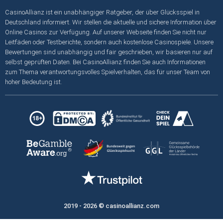
CasinoAllianz ist ein unabhängiger Ratgeber, der über Glücksspiel in
Deutschland informiert. Wir stellen die aktuelle und sichere Information über
Online Casinos zur Verfügung. Auf unserer Webseite finden Sie nicht nur
Leitfäden oder Testberichte, sondern auch kostenlose Casinospiele. Unsere
Bewertungen sind unabhängig und fair geschrieben, wir basieren nur auf
selbst geprüften Daten. Bei CasinoAllianz finden Sie auch Informationen
zum Thema verantwortungsvolles Spielverhalten, das für unser Team von
hoher Bedeutung ist.
2019 - 2026 © casinoallianz.com