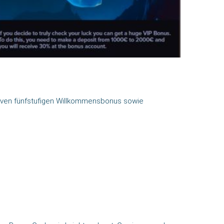
usiven fünfstufigen Willkommensbonus sowie