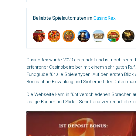
Beliebte Spielautomaten im
CasinoRex
CasinoRex wurde 2020 gegründet und ist noch recht fri
erfahrener Casinobetreiber mit einem sehr guten Ruf.
Fundgrube für alle Spielertypen. Auf den ersten Blic
Bonus ohne Einzahlung und Sicherheit der Daten mac
Die Webseite kann in fünf verschiedenen Sprachen auf
lästige Banner und Slider. Sehr benutzerfreundlich sin