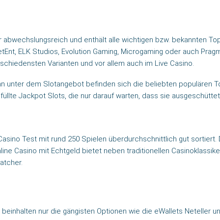
r abwechslungsreich und enthält alle wichtigen bzw. bekannten Top 
Ent, ELK Studios, Evolution Gaming, Microgaming oder auch Pragm
rschiedensten Varianten und vor allem auch im Live Casino.
n unter dem Slotangebot befinden sich die beliebten populären Top
gefüllte Jackpot Slots, die nur darauf warten, dass sie ausgeschütte
sino Test mit rund 250 Spielen überdurchschnittlich gut sortiert. 
Online Casino mit Echtgeld bietet neben traditionellen Casinoklass
atcher.
inhalten nur die gängisten Optionen wie die eWallets Neteller und S