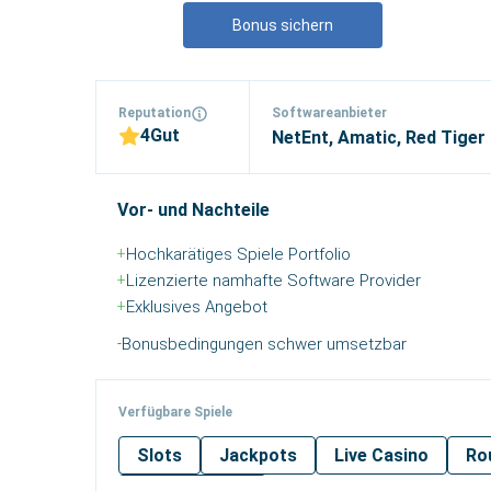
Bonus sichern
4
Gut
NetEnt, Amatic, Red Tiger
Unsere Experten Prüfen
Casinos Auf Alle Möglichen
Kriterien: Boni, Spielauswahl,
Vor- und Nachteile
Sicherheit,
Zahlungsmöglichkeiten,
Kundensupport Und Vieles
Hochkarätiges Spiele Portfolio
Mehr. Wir Arbeiten Mit Einem
Lizenzierte namhafte Software Provider
Klaren Punktesystem, Das Uns
Exklusives Angebot
Am Ende Eines
Erfahrungsberichts Zu Einem
Bonusbedingungen schwer umsetzbar
Ratingwert Bringt. Mithilfe
Dieser Rankings Stellen Wir
Unsere Listen Mit
Vertrauenswürdigen Und
Zuverlässigen Online Casinos
Zusammen