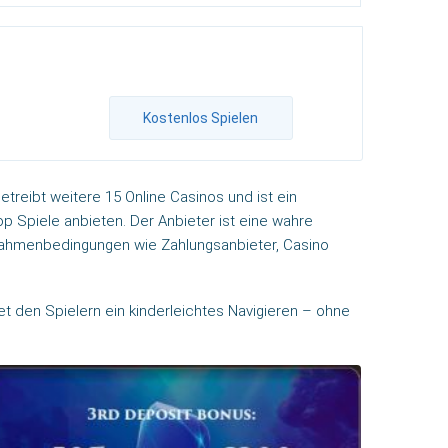
Kostenlos Spielen
treibt weitere 15 Online Casinos und ist ein
p Spiele anbieten. Der Anbieter ist eine wahre
e Rahmenbedingungen wie Zahlungsanbieter, Casino
t den Spielern ein kinderleichtes Navigieren – ohne