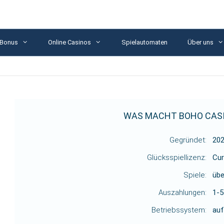
 Bonus
Online Casinos
Spielautomaten
Über uns
WAS MACHT BOHO CASI
20
Cu
übe
1-5
auf