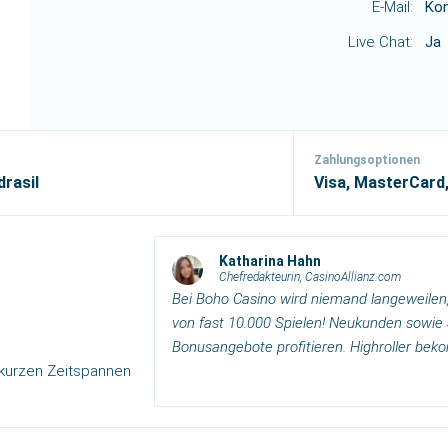
Kon
Ja
rasil
Visa, MasterCard,
Katharina Hahn
Bei Boho Casino wird niemand langeweilen
von fast 10.000 Spielen! Neukunden sowie
Bonusangebote profitieren. Highroller be
kurzen Zeitspannen