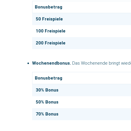
Bonusbetrag
50 Freispiele
100 Freispiele
200 Freispiele
Wochenendbonus.
Das Wochenende bringt wieder
Bonusbetrag
30% Bonus
50% Bonus
70% Bonus