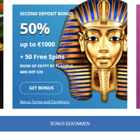
BONUS BEKOMMEN