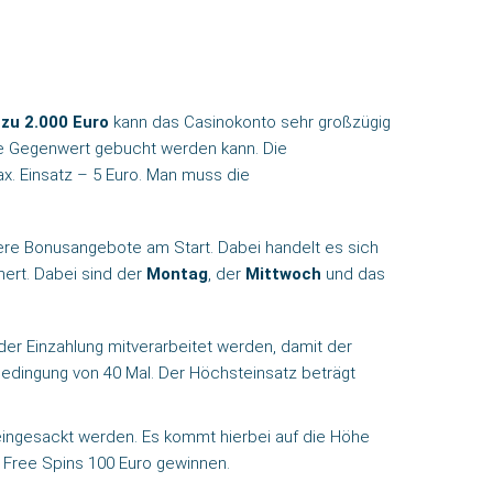
 zu 2.000 Euro
kann das Casinokonto sehr großzügig
e Gegenwert gebucht werden kann. Die
. Einsatz – 5 Euro. Man muss die
tere Bonusangebote am Start. Dabei handelt es sich
ert. Dabei sind der
Montag
, der
Mittwoch
und das
der Einzahlung mitverarbeitet werden, damit der
edingung von 40 Mal. Der Höchsteinsatz beträgt
 eingesackt werden. Es kommt hierbei auf die Höhe
en Free Spins 100 Euro gewinnen.