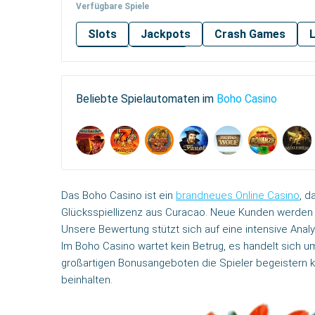
Zuverlässigen Online Casinos
Zusammen
Beliebte Spielautomaten im
Boho Casino
Das Boho Casino ist ein
brandneues Online Casino
, d
Glücksspiellizenz aus Curacao. Neue Kunden werden 
Unsere Bewertung stützt sich auf eine intensive Ana
Im Boho Casino wartet kein Betrug, es handelt sich u
großartigen Bonusangeboten die Spieler begeistern 
beinhalten.