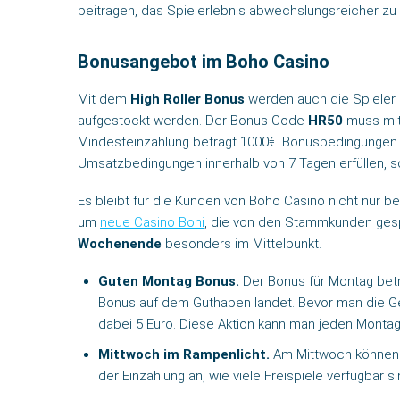
beitragen, das Spielerlebnis abwechslungsreicher zu 
Bonusangebot im Boho Casino
Mit dem
High Roller Bonus
werden auch die Spieler 
aufgestockt werden. Der Bonus Code
HR50
muss mit
Mindesteinzahlung beträgt 1000€. Bonusbedingungen 
Umsatzbedingungen innerhalb von 7 Tagen erfüllen, so
Es bleibt für die Kunden von Boho Casino nicht nur 
um
neue Casino Boni
, die von den Stammkunden gesp
Wochenende
besonders im Mittelpunkt.
Guten Montag Bonus.
Der Bonus für Montag bet
Bonus auf dem Guthaben landet. Bevor man die Ge
dabei 5 Euro. Diese Aktion kann man jeden Monta
Mittwoch im Rampenlicht.
Am Mittwoch könne
der Einzahlung an, wie viele Freispiele verfügbar 