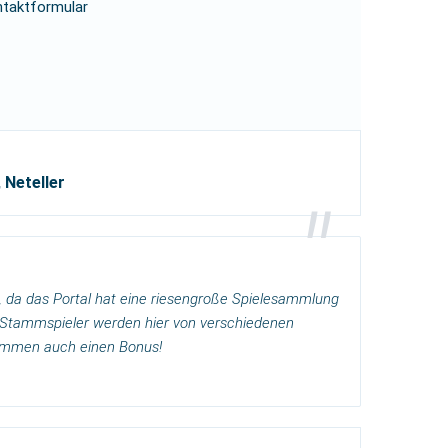
taktformular
 Neteller
, da das Portal hat eine riesengroße Spielesammlung
 Stammspieler werden hier von verschiedenen
kommen auch einen Bonus!