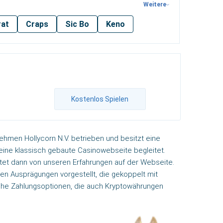
Weitere
Kostenlos Spielen
ehmen Hollycorn N.V. betrieben und besitzt eine
ine klassisch gebaute Casinowebseite begleitet.
tet dann von unseren Erfahrungen auf der Webseite.
len Ausprägungen vorgestellt, die gekoppelt mit
che Zahlungsoptionen, die auch Kryptowährungen