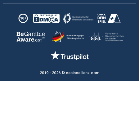
2019 - 2026 © casinoallianz.com