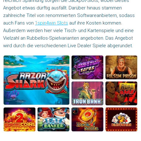
reichlich Spannung sorgen die Jackpot-Slots, wobei dieses
Angebot etwas dürftig ausfällt. Darüber hinaus stammen
zahlreiche Titel von renommierten Softwareanbietern, sodass
auch Fans von
1spin4win Slots
auf ihre Kosten kommen.
Außerdem werden hier viele Tisch- und Kartenspiele und eine
Vielzahl an Rubbellos-Spielvarianten angeboten. Das Angebot
wird durch die verschiedenen Live Dealer Spiele abgerundet.