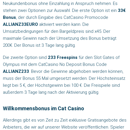
Neukundenbonus ohne Einzahlung in Anspruch nehmen. Es
stehen zwei Optionen zur Auswahl. Die erste Option ist ein
33€
Bonus
, der durch Eingabe des CatCasino Promocode
ALLIANZ33EURO
aktiviert werden kann. Die
Umsatzbedingungen für den Bargeldpreis sind x45. Der
maximale Gewinn nach der Umsetzung des Bonus beträgt
200€. Der Bonus ist 3 Tage lang gültig.
Die zweite Option sind
233 Freespins
für den Slot Gates of
Olympus mit dem CatCasino No Deposit Bonus Code
ALLIANZ233
. Bevor die Gewinne abgehoben werden können,
muss der Bonus 55 Mal umgesetzt werden. Der Höchsteinsatz
liegt bei 5 €, der Höchstgewinn bei 100 €. Die Freispiele sind
außerdem 3 Tage lang nach der Aktivierung gültig.
Willkommensbonus im Cat Casino
Allerdings gibt es von Zeit zu Zeit exklusive Gratisangebote des
Anbieters, die wir auf unserer Website veröffentlichen. Spieler