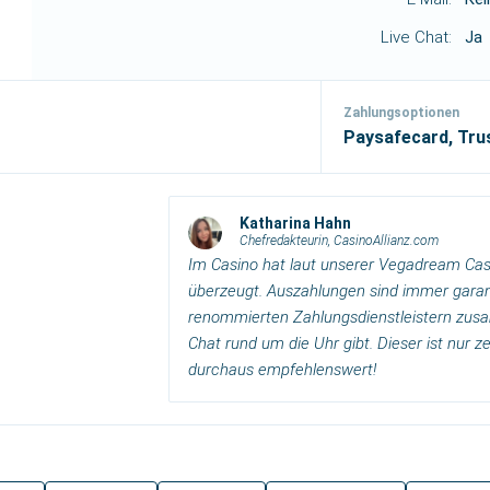
Ja
Paysafecard, Trust
Katharina Hahn
Im Casino hat laut unserer Vegadream Casi
überzeugt. Auszahlungen sind immer garanti
renommierten Zahlungsdienstleistern zusamm
Chat rund um die Uhr gibt. Dieser ist nur 
durchaus empfehlenswert!