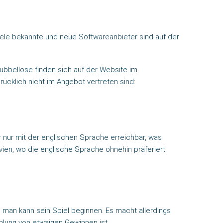
iele bekannte und neue Softwareanbieter sind auf der
Rubbellose finden sich auf der Website im
cklich nicht im Angebot vertreten sind:
r nur mit der englischen Sprache erreichbar, was
ien, wo die englische Sprache ohnehin präferiert
d man kann sein Spiel beginnen. Es macht allerdings
ahlung von etwaigen Gewinnen ist.