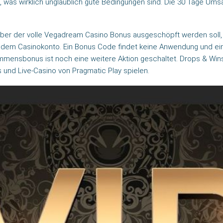
x, was wirklich unglaublich gute Bedingungen sind. Die 30 Tage Umsa
aber der volle Vegadream Casino Bonus ausgeschöpft werden soll,
uf dem Casinokonto. Ein Bonus Code findet keine Anwendung und ei
mmensbonus ist noch eine weitere Aktion geschaltet. Drops & Wins 
und Live-Casino von Pragmatic Play spielen.