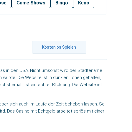
Kostenlos Spielen
gas in den USA. Nicht umsonst wird der Städtename
 wurde. Die Website ist in dunklen Tönen gehalten,
t erhält, ist ein echter Blickfang. Die Website ist
aber sich auch im Laufe der Zeit beheben lassen. So
rd. Das Casino mit Echtgeld arbeitet seriös mit einer