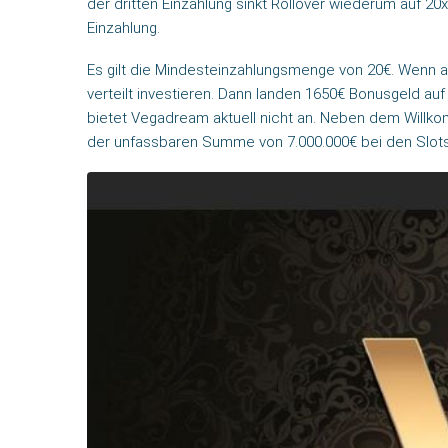
der dritten Einzahlung sinkt Rollover wiederum auf 20
Einzahlung.
Es gilt die Mindesteinzahlungsmenge von 20€. Wenn 
verteilt investieren. Dann landen 1650€ Bonusgeld a
bietet Vegadream aktuell nicht an. Neben dem Willko
der unfassbaren Summe von 7.000.000€ bei den Slots 