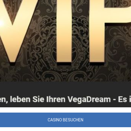
CASINO BESUCHEN