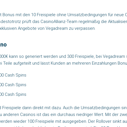
t Bonus mit den 10 Freispiele ohne Umsatzbedingungen für neue Ca
tsdestotrotz prüft das CasinoAllianz-Team regelmäßig die Aktualisi
xklusiven Angebote von Vegadream zu verpassen.
ino
0€ kann so generiert werden und 300 Freispiele, bei Vegadream
 Teile aufgeteilt und lässt Kunden an mehreren Einzahlungen Bonu
00 Cash Spins
00 Cash Spins
00 Cash Spins
Freispiele dann direkt mit dazu. Auch die Umsatzbedingungen sind 
zu anderen Casinos ist das ein durchaus niedriger Wert. Mit der z
 werden wieder 100 Freispiele mit ausgegeben. Der Rollover sinkt au