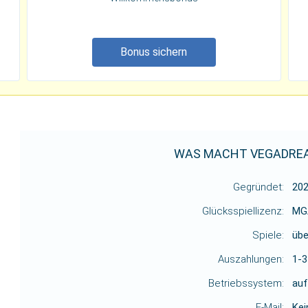
Bonus sichern
WAS MACHT VEGADREA
20
MG
übe
1-3
auf
Kei