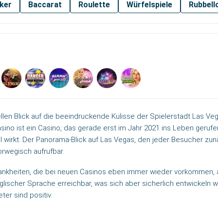
len Blick auf die beeindruckende Kulisse der Spielerstadt Las Ve
o ist ein Casino, das gerade erst im Jahr 2021 ins Leben gerufen
irkt. Der Panorama-Blick auf Las Vegas, den jeder Besucher zunächs
rwegisch aufrufbar.
rankheiten, die bei neuen Casinos eben immer wieder vorkommen, 
glischer Sprache erreichbar, was sich aber sicherlich entwickeln wi
er sind positiv.